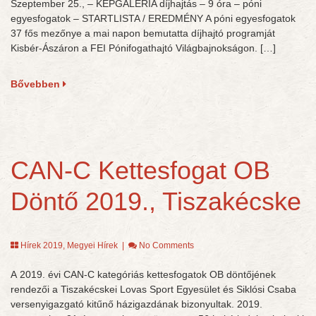
Szeptember 25., – KÉPGALÉRIA díjhajtás – 9 óra – póni
egyesfogatok – STARTLISTA / EREDMÉNY A póni egyesfogatok
37 fős mezőnye a mai napon bemutatta díjhajtó programját
Kisbér-Ászáron a FEI Pónifogathajtó Világbajnokságon. […]
Bővebben
CAN-C Kettesfogat OB
Döntő 2019., Tiszakécske
Hírek 2019
,
Megyei Hírek
|
No Comments
A 2019. évi CAN-C kategóriás kettesfogatok OB döntőjének
rendezői a Tiszakécskei Lovas Sport Egyesület és Siklósi Csaba
versenyigazgató kitűnő házigazdának bizonyultak. 2019.