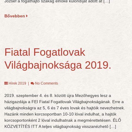
József a fogathajtó szakág elnöke különdíjat adott át […]
Bővebben
Fiatal Fogatlovak
Világbajnoksága 2019.
Hírek 2019
|
No Comments
2019. szeptember 4. és 8. között újra Mezőhegyes lesz a
házigazdája a FEI Fiatal Fogatlovak Világbajnokságának. Erre a
világbajnokságra az 5, 6 és 7 éves lovak és hajtóik nevezhetnek.
Hazánk minden korcsoportban 10-10 lóval indulhat, a hajtók
korcsoportonként 2 lóval indulhatnak a megmérettetésen. ÉLŐ
KÖZVETÍTÉS ITT A teljes világbajnokság visszanézhető […]