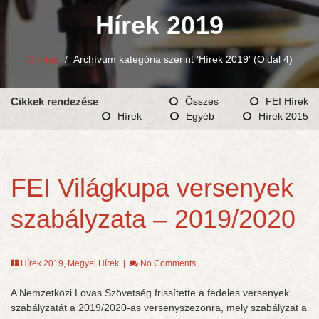
Hírek 2019
Címlap
/
Archívum kategória szerint 'Hírek 2019'
(Oldal 4)
Cikkek rendezése
Összes
FEI Hírek
Hírek
Egyéb
Hírek 2015
FEI Világkupa versenyek
szabályzata – 2019/2020
Hírek 2019
,
Megyei Hírek
|
No Comments
A Nemzetközi Lovas Szövetség frissítette a fedeles versenyek
szabályzatát a 2019/2020-as versenyszezonra, mely szabályzat a