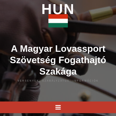
HUN
A Magyar Lovassport
Szövetség Fogathajtó
Szakága
VERSENYEK, SZABÁLYZATOK, INFORMÁCIÓK