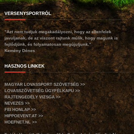
VERSENYSPORTRÓL
"Azt nem tudjuk megakadályozni, hogy az ellenfelek
javuljanak, de az viszont rajtunk múlik, hogy magunk is
fejlődjünk, és folyamatosan megújuljunk."
Kemény Dénes
HASZNOS LINKEK
MAGYAR LOVASSPORT SZÖVETSÉG >>
LOVASSZÖVETSÉG ÜGYFÉLKAPU >>
RAJTENGEDÉLY VIZSGA >>
NEVEZÉS >>
FEI HONLAP >>
HIPPOEVENT.AT >>
HOEFNET.NL >>