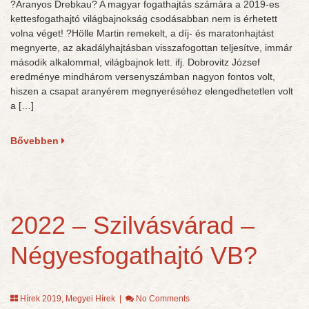
?Aranyos Drebkau? A magyar fogathajtás számára a 2019-es
kettesfogathajtó világbajnokság csodásabban nem is érhetett
volna véget! ?Hölle Martin remekelt, a díj- és maratonhajtást
megnyerte, az akadályhajtásban visszafogottan teljesítve, immár
második alkalommal, világbajnok lett. ifj. Dobrovitz József
eredménye mindhárom versenyszámban nagyon fontos volt,
hiszen a csapat aranyérem megnyeréséhez elengedhetetlen volt
a […]
Bővebben
2022 – Szilvásvárad –
Négyesfogathajtó VB?
Hírek 2019
,
Megyei Hírek
|
No Comments