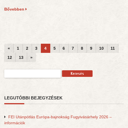
Bővebben
«
1
2
3
4
5
6
7
8
9
10
11
12
13
»
Keresés:
LEGUTÓBBI BEJEGYZÉSEK
FEI Utánpótlás Európa-bajnokság Fugyivásárhely 2026 –
információk