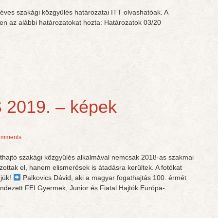
éves szakági közgyűlés határozatai ITT olvashatóak. A
en az alábbi határozatokat hozta: Határozatok 03/20
2019. – képek
omments
gathajtó szakági közgyűlés alkalmával nemcsak 2018-as szakmai
ttak el, hanem elismerések is átadásra kerültek. A fotókat
njük!
Palkovics Dávid, aki a magyar fogathajtás 100. érmét
ndezett FEI Gyermek, Junior és Fiatal Hajtók Európa-