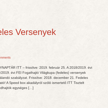
les Versenyek
omments
TÁR ITT – frissítve: 2019. február 25. A 2018/2019. évi
/2019. évi FEI Fogathajtó Világkupa (fedeles) versenyek
álandó szabályzat. Frissítve: 2018. december 21. Fedeles
tó! A Speed box akadályról szóló ismertető ITT Tisztelt
édhajtók egységes […]