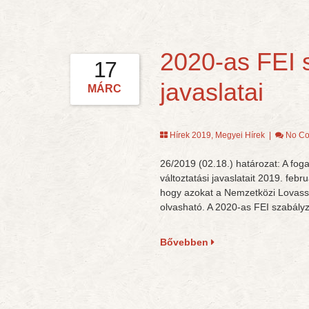
2020-as FEI 
17
javaslatai
MÁRC
Hírek 2019
,
Megyei Hírek
|
No C
26/2019 (02.18.) határozat: A foga
változtatási javaslatait 2019. feb
hogy azokat a Nemzetközi Lovassp
olvasható. A 2020-as FEI szabályz
Bővebben