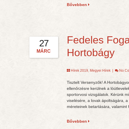
Bővebben
Fedeles Foga
27
Hortobágy
MÁRC
Hírek 2019
,
Megyei Hírek
|
No C
Tisztelt Versenyzők! A Hortobágy
ellenőrzésre kerülnek a lóútlevele
sportorvosi vizsgálatok. Kérünk mi
viselésére, a lovak ápoltságára, 
méreteinek betartására, valamint f
Bővebben