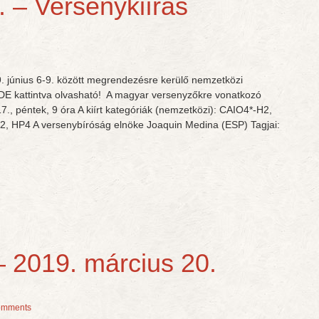
 – Versenykiírás
9. június 6-9. között megrendezésre kerülő nemzetközi
 IDE kattintva olvasható! A magyar versenyzőkre vonatkozó
7., péntek, 9 óra A kiírt kategóriák (nemzetközi): CAIO4*-H2,
 HP4 A versenybíróság elnöke Joaquin Medina (ESP) Tagjai:
– 2019. március 20.
omments