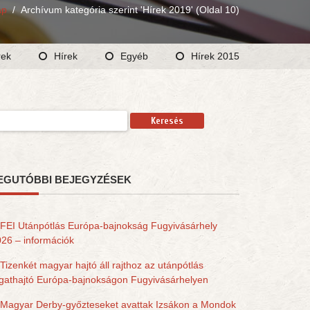
ap
/
Archívum kategória szerint 'Hírek 2019'
(Oldal 10)
rek
Hírek
Egyéb
Hírek 2015
resés:
EGUTÓBBI BEJEGYZÉSEK
FEI Utánpótlás Európa-bajnokság Fugyivásárhely
26 – információk
Tizenkét magyar hajtó áll rajthoz az utánpótlás
gathajtó Európa-bajnokságon Fugyivásárhelyen
Magyar Derby-győzteseket avattak Izsákon a Mondok