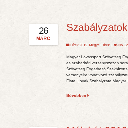
Szabályzatok
26
MÁRC
Hírek 2019
,
Megyei Hírek
|
No C
Magyar Lovassport Szövetség Foga
es szabadtéri versenyszezon sorá
Szövetség Fogathajtó Szakbizotts
versenyeire vonatkozó szabályzata
Fiatal Lovak Szabályzata Magyar 
Bővebben