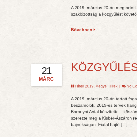
A 2019. március 20-án megtartott 
szakbizottság a közgyűlést követő
Bővebben
KÖZGYŰLÉS 
21
MÁRC
Hírek 2019
,
Megyei Hírek
|
No C
A 2019. március 20-án tartott fo
beszámolók, 2019-es tervek hangzo
Baranyai Antal készítette – köszö
szerezte meg a Kisbér-Ászáron re
bajnokságán. Fiatal hajtó […]