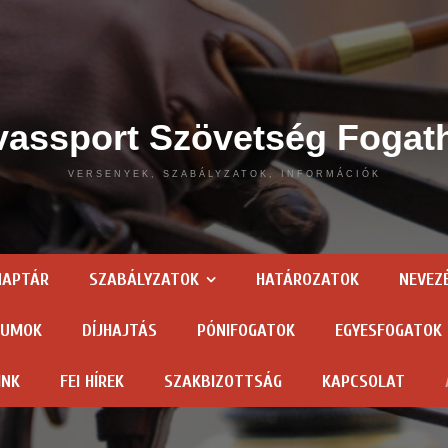
assport Szövetség Fogat
VERSENYEK, SZABÁLYZATOK, INFORMÁCIÓK
NAPTÁR
SZABÁLYZATOK
HATÁROZATOK
NEVEZ
TUMOK
DÍJHAJTÁS
PÓNIFOGATOK
EGYESFOGATOK
INK
FEI HÍREK
SZAKBIZOTTSÁG
KAPCSOLAT