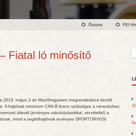
Címl
Összes
FEI Hí
 Fiatal ló minősítő
Ke
L
zés a 2019. május 2-án Mezőhegyesen megrendezésre kerülő
20
nyre. A hajtónak minimum CAN-B licenc szükséges a nevezéshez,
nemzeti útlevél (érvényes vakcinázásokkal, vérvétellel) a
jtónak, mind a segédhajtónak érvényes SPORTORVOSI
fo