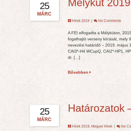
Mélykút 2019.
25
MÁRC
Hírek 2019
|
No Comments
A FEI elfogadta a Mélykúton, 201
fogathajtó verseny kiírását, mely
nevezési határidő – 2019. május 1
CAI3*-H4 WCupQ, CAI2*-HP1, HP2,
dr. […]
Bővebben
Határozatok 
25
MÁRC
Hírek 2019
,
Megyei Hírek
|
No C