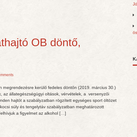
J
ös
thajtó OB döntő,
K
omments
on megrendezésre kerülő fedeles döntőn (2019. március 30.)
k, az állategészségügyi oltások, vérvételek, a versenyzői
nden hajtót a szabályzatban rögzített egységes sport öltözet
a kocsi súly és tengelytáv szabályzatban meghatározott
elhívjuk a figyelmet az alkohol […]