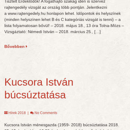
Tisztelt Érdeklődők! A fogathajtó szakág idén is szervez
rajtengedély vizsgát az ország több pontján. Jelentkezni
a www.rajtengedely.hu honlapon lehet. Időpontok és helyszínek
(minden helyszínen lehet B és C kategóriás vizsgát is tenni) – a
lista folyamatosan bővül! – 2018. május 18., 13 óra Tolna-Mözs –
Vizsgáztató: Némedi István – 2018. március 25., […]
Bővebben
Kucsora István
búcsúztatása
Hírek 2018
|
No Comments
Kucsora István ménesgazda (1959- 2018) búcsúztatása 2018.