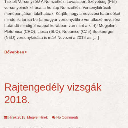
Tisztelt Versenyzők! A Nemzetközi Lovassport Szövetség (FEI)
versenyeinek kiírásai a honlap Nemzetközi Versenykiírások
menüpontjában találhatóak! Kérjük, hogy a nevezési határidőket
mindenki tartsa be (a magyar versenyzőkre vonatkozó nevezési
határidő mindig 3 nappal korábban van mint a kiírt)! Megjelent
Pleternica (CRO), Lipica (SLO), Nebanice (CZE) Beekbergen
(NED) versenykiírása is már! Nevezni a 2018-as […]
Bővebben
Rajtengedély vizsgák
2018.
Hírek 2018
,
Megyei Hírek
|
No Comments