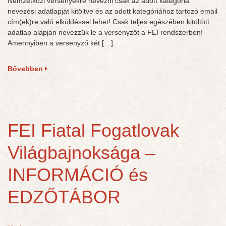
Nemzetközi versenyekre nevezni csak az adott kategória
nevezési adatlapját kitöltve és az adott kategóriához tartozó email
cím(ek)re való elküldéssel lehet! Csak teljes egészében kitöltött
adatlap alapján nevezzük le a versenyzőt a FEI rendszerben!
Amennyiben a versenyző két […]
Bővebben
FEI Fiatal Fogatlovak
Világbajnoksága –
INFORMÁCIÓ és
EDZŐTÁBOR