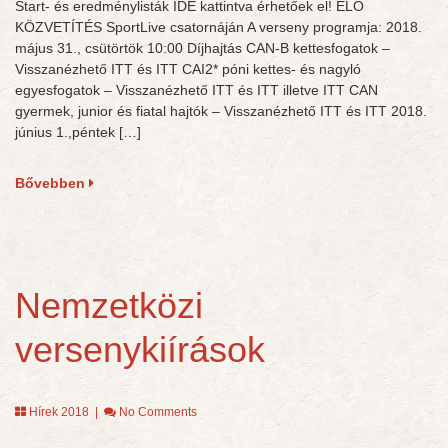
Start- és eredménylisták IDE kattintva érhetőek el! ÉLŐ
KÖZVETÍTÉS SportLive csatornáján A verseny programja: 2018.
május 31., csütörtök 10:00 Díjhajtás CAN-B kettesfogatok –
Visszanézhető ITT és ITT CAI2* póni kettes- és nagyló
egyesfogatok – Visszanézhető ITT és ITT illetve ITT CAN
gyermek, junior és fiatal hajtók – Visszanézhető ITT és ITT 2018.
június 1.,péntek […]
Bővebben
Nemzetközi
versenykiírások
Hírek 2018
|
No Comments