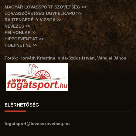
MAGYAR LOVASSPORT SZÖVETSÉG >>
LOVASSZÖVETSÉG ÜGYFÉLKAPU >>
RAJTENGEDÉLY VIZSGA >>
NEVEZÉS >>
FEI HONLAP >>
HIPPOEVENT.AT >>
HOEFNET.NL >>
Fotók: Horváth Krisztina, Vida-Szűcs István, Váraljai János
ELÉRHETŐSÉG
fogatsport@lovasszovetseg.hu