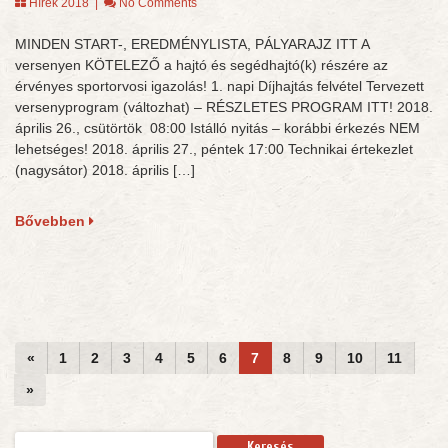
Hírek 2018
|
No Comments
MINDEN START-, EREDMÉNYLISTA, PÁLYARAJZ ITT A
versenyen KÖTELEZŐ a hajtó és segédhajtó(k) részére az
érvényes sportorvosi igazolás! 1. napi Díjhajtás felvétel Tervezett
versenyprogram (változhat) – RÉSZLETES PROGRAM ITT! 2018.
április 26., csütörtök 08:00 Istálló nyitás – korábbi érkezés NEM
lehetséges! 2018. április 27., péntek 17:00 Technikai értekezlet
(nagysátor) 2018. április […]
Bővebben
«
1
2
3
4
5
6
7
8
9
10
11
»
Keresés: