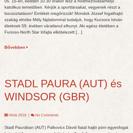
05. 15-én, kedden 10.30 órakor lesz a hódmezővásárhelyi
katolikus temetőben. Kérjük a sporttársakat, vegyenek részt a
búcsúztatáson! Emlékét megőrizzük! Mondok József fogathajtó
szakág elnöke Mély fájdalommal tudatjuk, hogy Kucsora István
életének 59. évében váratlanul elhunyt. Aki egész életében a
Furioso-North Star lófajta elkötelezett […]
Bővebben
STADL PAURA (AUT) és
WINDSOR (GBR)
Hírek 2018
|
No Comments
Stadl Paurában (AUT) Palkovics Dávid fiatal hajtó póni egyesfogat