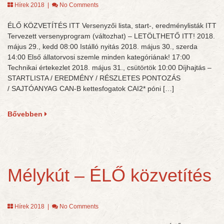
Hírek 2018
|
No Comments
ÉLŐ KÖZVETÍTÉS ITT Versenyzői lista, start-, eredménylisták ITT
Tervezett versenyprogram (változhat) – LETÖLTHETŐ ITT! 2018.
május 29., kedd 08:00 Istálló nyitás 2018. május 30., szerda
14:00 Első állatorvosi szemle minden kategóriának! 17:00
Technikai értekezlet 2018. május 31., csütörtök 10:00 Díjhajtás –
STARTLISTA / EREDMÉNY / RÉSZLETES PONTOZÁS
/ SAJTÓANYAG CAN-B kettesfogatok CAI2* póni […]
Bővebben
Mélykút – ÉLŐ közvetítés
Hírek 2018
|
No Comments