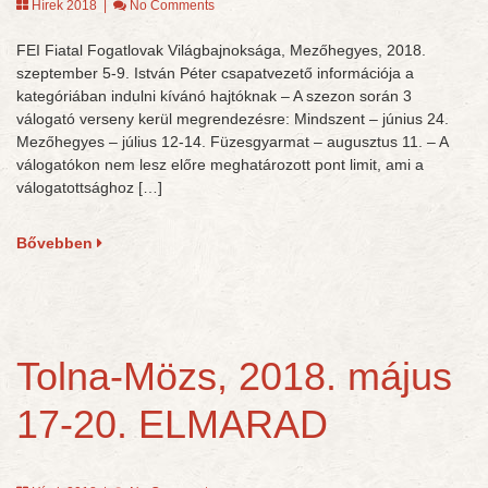
Hírek 2018
|
No Comments
FEI Fiatal Fogatlovak Világbajnoksága, Mezőhegyes, 2018.
szeptember 5-9. István Péter csapatvezető információja a
kategóriában indulni kívánó hajtóknak – A szezon során 3
válogató verseny kerül megrendezésre: Mindszent – június 24.
Mezőhegyes – július 12-14. Füzesgyarmat – augusztus 11. – A
válogatókon nem lesz előre meghatározott pont limit, ami a
válogatottsághoz […]
Bővebben
Tolna-Mözs, 2018. május
17-20. ELMARAD