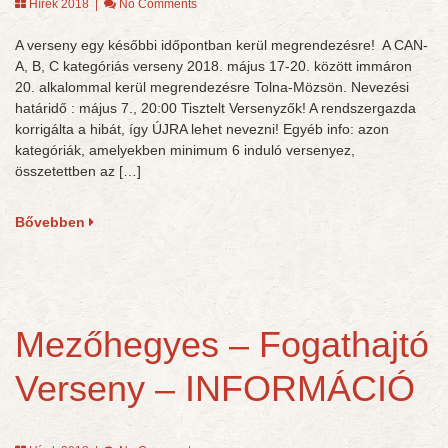
Hírek 2018
|
No Comments
A verseny egy későbbi időpontban kerül megrendezésre! A CAN-
A, B, C kategóriás verseny 2018. május 17-20. között immáron
20. alkalommal kerül megrendezésre Tolna-Mözsön. Nevezési
határidő : május 7., 20:00 Tisztelt Versenyzők! A rendszergazda
korrigálta a hibát, így ÚJRA lehet nevezni! Egyéb info: azon
kategóriák, amelyekben minimum 6 induló versenyez,
összetettben az […]
Bővebben
Mezőhegyes – Fogathajtó
Verseny – INFORMÁCIÓ