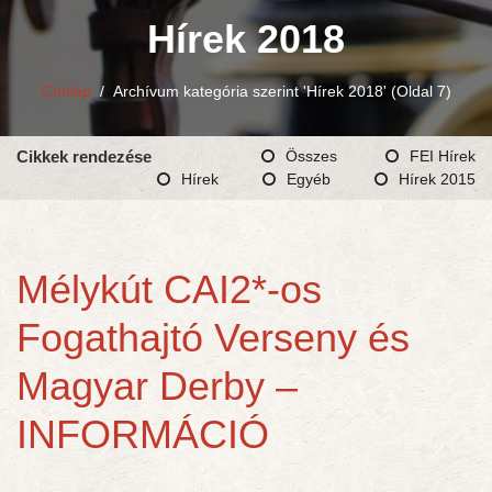
Hírek 2018
Címlap
/
Archívum kategória szerint 'Hírek 2018'
(Oldal 7)
Cikkek rendezése
Összes
FEI Hírek
Hírek
Egyéb
Hírek 2015
Mélykút CAI2*-os
Fogathajtó Verseny és
Magyar Derby –
INFORMÁCIÓ