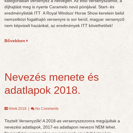
kategóriában versenyez a hétvégén. Az első versenyszámot, a
díjhajtást meg is nyerte Caramelo nevű pónijával. Start- és
eredménylisták ITT A Royal Windsor Horse Show keretein belül
nemzetközi fogathajtó versenyre is sor kerül, magyar versenyző
nem képviseli hazánkat, az eredmények ITT követhetőek!
Bővebben
Nevezés menete és
adatlapok 2018.
Hírek 2018
|
No Comments
Tisztelt Versenyzők! A 2018-as versenyszezonra megújultak a
nevezési adatlapok, 2017-es adatlapon nevezni NEM lehet.