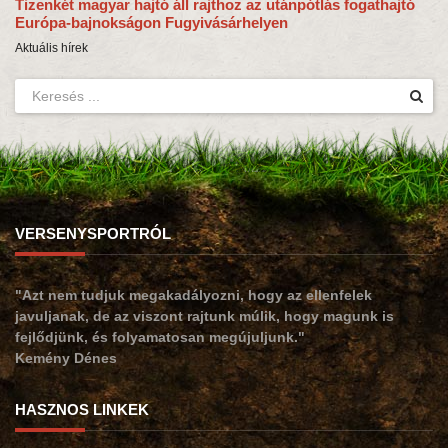
Tizenkét magyar hajtó áll rajthoz az utánpótlás fogathajtó
Európa-bajnokságon Fugyivásárhelyen
Aktuális hírek
VERSENYSPORTRÓL
"Azt nem tudjuk megakadályozni, hogy az ellenfelek
javuljanak, de az viszont rajtunk múlik, hogy magunk is
fejlődjünk, és folyamatosan megújuljunk."
Kemény Dénes
HASZNOS LINKEK