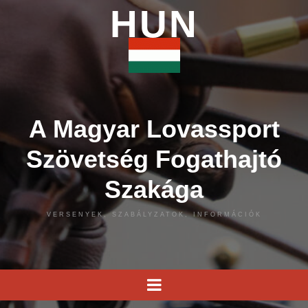
HUN
A Magyar Lovassport
Szövetség Fogathajtó
Szakága
VERSENYEK, SZABÁLYZATOK, INFORMÁCIÓK