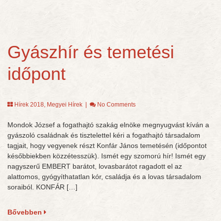
Gyászhír és temetési
időpont
Hírek 2018
,
Megyei Hírek
|
No Comments
Mondok József a fogathajtó szakág elnöke megnyugvást kíván a
gyászoló családnak és tisztelettel kéri a fogathajtó társadalom
tagjait, hogy vegyenek részt Konfár János temetésén (időpontot
későbbiekben közzétesszük). Ismét egy szomorú hír! Ismét egy
nagyszerű EMBERT barátot, lovasbarátot ragadott el az
alattomos, gyógyíthatatlan kór, családja és a lovas társadalom
soraiból. KONFÁR […]
Bővebben