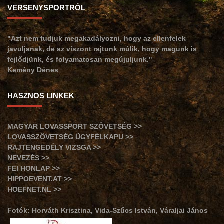
VERSENYSPORTRÓL
"Azt nem tudjuk megakadályozni, hogy az ellenfelek
javuljanak, de az viszont rajtunk múlik, hogy magunk is
fejlődjünk, és folyamatosan megújuljunk."
Kemény Dénes
HASZNOS LINKEK
MAGYAR LOVASSPORT SZÖVETSÉG >>
LOVASSZÖVETSÉG ÜGYFÉLKAPU >>
RAJTENGEDÉLY VIZSGA >>
NEVEZÉS >>
FEI HONLAP >>
HIPPOEVENT.AT >>
HOEFNET.NL >>
Fotók: Horváth Krisztina, Vida-Szűcs István, Váraljai János