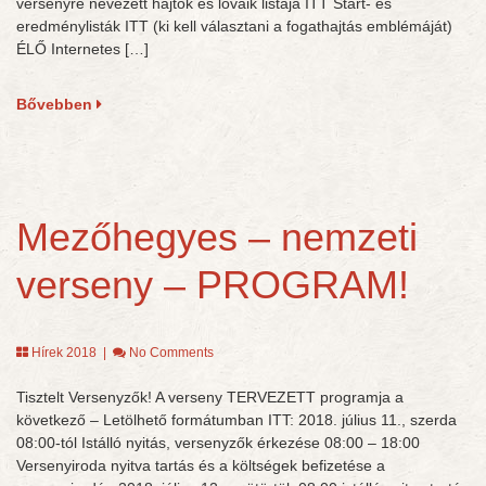
versenyre nevezett hajtók és lovaik listája ITT Start- és
eredménylisták ITT (ki kell választani a fogathajtás emblémáját)
ÉLŐ Internetes […]
Bővebben
Mezőhegyes – nemzeti
verseny – PROGRAM!
Hírek 2018
|
No Comments
Tisztelt Versenyzők! A verseny TERVEZETT programja a
következő – Letölhető formátumban ITT: 2018. július 11., szerda
08:00-tól Istálló nyitás, versenyzők érkezése 08:00 – 18:00
Versenyiroda nyitva tartás és a költségek befizetése a