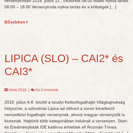
versenyirodán 2018. július 12., csütörtök 08:00 istálló nyitva tartás
08:00 – 18:00 Versenyiroda nyitva tartás és a költségek […]
Bővebben
LIPICA (SLO) – CAI2* és
CAI3*
Hírek 2018
|
No Comments
2018. július 4-8. között a tavalyi Kettesfogathajtó Világbajnokság
helyszíne, a szlovéniai Lipica ad otthont a soron következő
nemzetközi fogathajtó versenynek, ahová magyar versenyzők is
kiutaztak. Hajtóink több kategóriában indulnak a versenyen. Start-
és Eredménylisták IDE kattinva érhetőek el! Rozmán Tímea