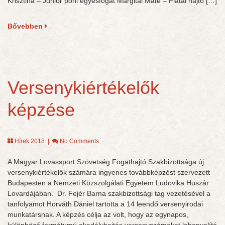
Krisztina – Junior póni egyesfogat Margitai Máté – Fiatal hajtó […]
Bővebben
Versenykiértékelők
képzése
Hírek 2018
|
No Comments
A Magyar Lovassport Szövetség Fogathajtó Szakbizottsága új
versenykiértékelők számára ingyenes továbbképzést szervezett
Budapesten a Nemzeti Közszolgálati Egyetem Ludovika Huszár
Lovardájában. Dr. Fejér Barna szakbizottsági tag vezetésével a
tanfolyamot Horváth Dániel tartotta a 14 leendő versenyirodai
munkatársnak. A képzés célja az volt, hogy az egynapos,