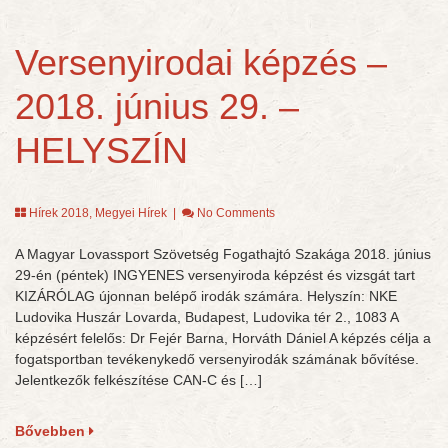
Versenyirodai képzés –
2018. június 29. –
HELYSZÍN
Hírek 2018
,
Megyei Hírek
|
No Comments
A Magyar Lovassport Szövetség Fogathajtó Szakága 2018. június
29-én (péntek) INGYENES versenyiroda képzést és vizsgát tart
KIZÁRÓLAG újonnan belépő irodák számára. Helyszín: NKE
Ludovika Huszár Lovarda, Budapest, Ludovika tér 2., 1083 A
képzésért felelős: Dr Fejér Barna, Horváth Dániel A képzés célja a
fogatsportban tevékenykedő versenyirodák számának bővítése.
Jelentkezők felkészítése CAN-C és […]
Bővebben