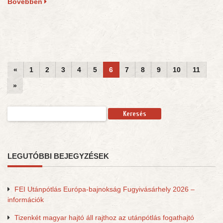
Bővebben
«
1
2
3
4
5
6
7
8
9
10
11
»
Keresés:
LEGUTÓBBI BEJEGYZÉSEK
FEI Utánpótlás Európa-bajnokság Fugyivásárhely 2026 –
információk
Tizenkét magyar hajtó áll rajthoz az utánpótlás fogathajtó