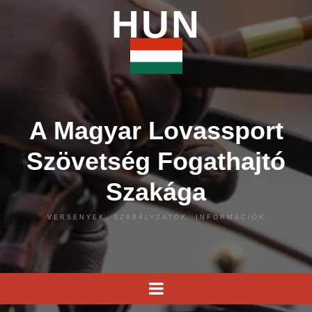
HUN
A Magyar Lovassport
Szövetség Fogathajtó
Szakága
VERSENYEK, SZABÁLYZATOK, INFORMÁCIÓK