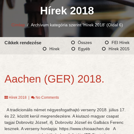
Hírek 2018
Címlap
/
Archívum kategória szerint 'Hírek 2018'
(Oldal 6)
Cikkek rendezése
Összes
FEI Hírek
Hírek
Egyéb
Hírek 2015
Aachen (GER) 2018.
Hírek 2018
|
No Comments
A tradicionális német négyesfogathajtó verseny 2018. július 17.
és 22. között kerül megrendezésre. A kiutazó magyar csapat
tagjai Dobrovitz József, ifj. Dobrovitz József és Galbács Ferenc
lesznek. A verseny honlapja: https://www.chioaachen.de A