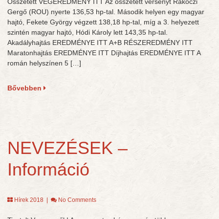
Összetett VÉGEREDMÉNY ITT Az összetett versenyt Rákóczi
Gergő (ROU) nyerte 136,53 hp-tal. Második helyen egy magyar
hajtó, Fekete György végzett 138,18 hp-tal, míg a 3. helyezett
szintén magyar hajtó, Hódi Károly lett 143,35 hp-tal.
Akadályhajtás EREDMÉNYE ITT A+B RÉSZEREDMÉNY ITT
Maratonhajtás EREDMÉNYE ITT Díjhajtás EREDMÉNYE ITT A
román helyszínen 5 […]
Bővebben
NEVEZÉSEK –
Információ
Hírek 2018
|
No Comments