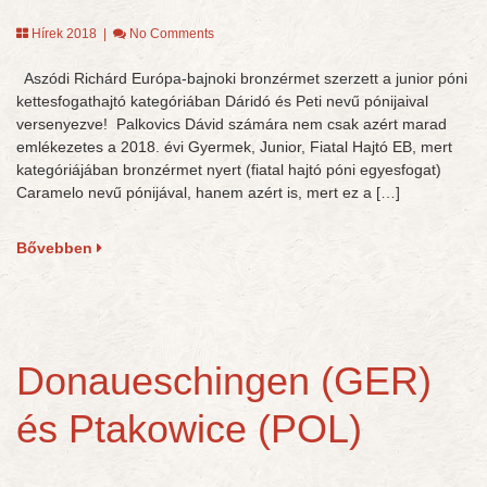
Hírek 2018
|
No Comments
Aszódi Richárd Európa-bajnoki bronzérmet szerzett a junior póni
kettesfogathajtó kategóriában Dáridó és Peti nevű pónijaival
versenyezve! Palkovics Dávid számára nem csak azért marad
emlékezetes a 2018. évi Gyermek, Junior, Fiatal Hajtó EB, mert
kategóriájában bronzérmet nyert (fiatal hajtó póni egyesfogat)
Caramelo nevű pónijával, hanem azért is, mert ez a […]
Bővebben
Donaueschingen (GER)
és Ptakowice (POL)