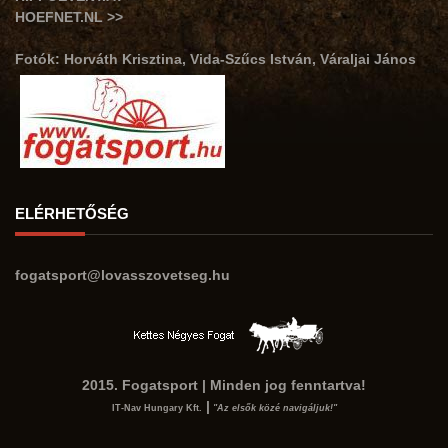
HOEFNET.NL >>
Fotók: Horváth Krisztina, Vida-Szűcs István, Váraljai János
ELÉRHETŐSÉG
fogatsport@lovasszovetseg.hu
2015. Fogatsport | Minden jog fenntartva!
|
IT-Nav Hungary Kft.
"Az elsők közé navigáljuk!"