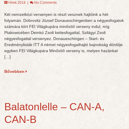
Hírek 2018
|
No Comments
Két nemzetközi versenyen is részt vesznek hajtóink a hét
folyamán. Dobrovitz József Donaueschingenben a négyesfogatok
számára kiírt FEI Világkupára minősítő verseny indul, míg
Ptakowicében Demkó Zsolt kettesfogattal, Szilágyi Zsolt
négyesfogattal versenyez. Donaueschingen – Start- és
Eredménylisták ITT A német négyesfogathajtó bajnokság döntője
egyben FEI Világkupára Minősítő verseny is, melyen hazánkat
[…]
Bővebben
Balatonlelle – CAN-A,
CAN-B