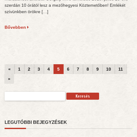
szerdán 10 órától lesz a mezőhegyesi Köztemetőben! Emlékét
szívünkben örökre […]
Bővebben
«
1
2
3
4
5
6
7
8
9
10
11
»
Keresés:
LEGUTÓBBI BEJEGYZÉSEK