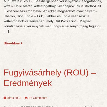
Augusztus 8. és 12. Beekbergenben versenyeznek a fogathajtók,
köztük Hölle Martin kettesfogathajó világbajnokunk is starthoz áll
új összeállítású fogatával. Az eddig megszokott lovak helyett –
Cheron, Dior, Eppie – Erik, Gabber és Eppie vesz részt a
kettesfogatok versenyében, mely CAI3*-os szintű. Magyar
vonatkozása a versenynek még, hogy a versenybíróság tagja dr.
[…]
Bővebben
Fugyivásárhely (ROU) –
Eredmények
Hírek 2018
|
No Comments