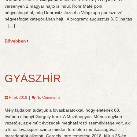
versenyen 2 magyar hajtó is indul, Rohr Máté póni
négyesfogattal, míg Dobrovitz József a Világkupa pontszerző
négyesfogat kategóriában hajt. A program: augusztus 3. Díjhajtás
– […]
Bővebben
GYÁSZHÍR
Hírek 2018
|
No Comments
Mély fájdalom tudatjuk a lovasbarátokkal, hogy életének 88.
évében elhunyt Gergely Imre. A Mezőhegyesi Ménes egykori
vezetője, az elmúlt évtizedek meghatározó személyisége volt, aki
a ló és lovassport szinte minden területén munkásságával
maradandót alkotott. Gergely Imre temetése 2018. július 25-én,