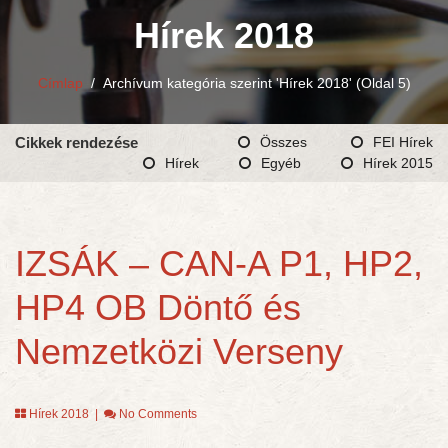
Hírek 2018
Címlap
/
Archívum kategória szerint 'Hírek 2018'
(Oldal 5)
Cikkek rendezése
Összes
FEI Hírek
Hírek
Egyéb
Hírek 2015
IZSÁK – CAN-A P1, HP2,
HP4 OB Döntő és
Nemzetközi Verseny
Hírek 2018
|
No Comments