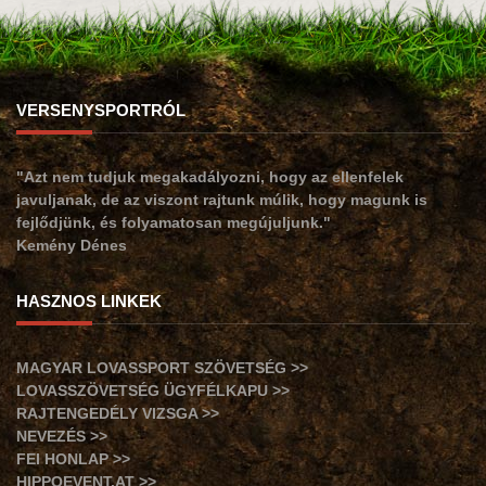
VERSENYSPORTRÓL
"Azt nem tudjuk megakadályozni, hogy az ellenfelek
javuljanak, de az viszont rajtunk múlik, hogy magunk is
fejlődjünk, és folyamatosan megújuljunk."
Kemény Dénes
HASZNOS LINKEK
MAGYAR LOVASSPORT SZÖVETSÉG >>
LOVASSZÖVETSÉG ÜGYFÉLKAPU >>
RAJTENGEDÉLY VIZSGA >>
NEVEZÉS >>
FEI HONLAP >>
HIPPOEVENT.AT >>