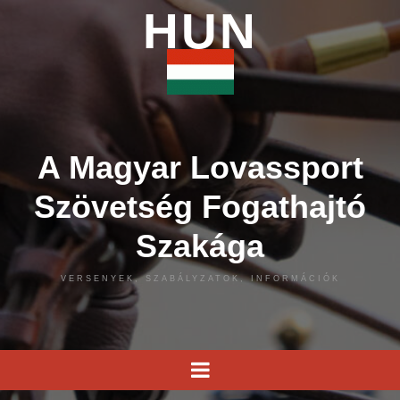
HUN
A Magyar Lovassport
Szövetség Fogathajtó
Szakága
VERSENYEK, SZABÁLYZATOK, INFORMÁCIÓK