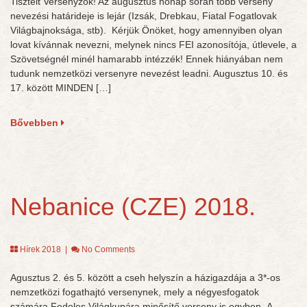
Tisztelt Versenyzők! Az augusztus hónap során több verseny
nevezési határideje is lejár (Izsák, Drebkau, Fiatal Fogatlovak
Világbajnoksága, stb). Kérjük Önöket, hogy amennyiben olyan
lovat kívánnak nevezni, melynek nincs FEI azonosítója, útlevele, a
Szövetségnél minél hamarabb intézzék! Ennek hiányában nem
tudunk nemzetközi versenyre nevezést leadni. Augusztus 10. és
17. között MINDEN […]
Bővebben
Nebanice (CZE) 2018.
Hírek 2018
|
No Comments
Agusztus 2. és 5. között a cseh helyszín a házigazdája a 3*-os
nemzetközi fogathajtó versenynek, mely a négyesfogatok
számára Fedeles Világkupára minősítő verseny is egyben. A