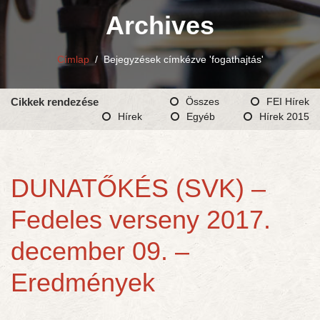
Archives
Címlap
/
Bejegyzések címkézve 'fogathajtás'
Cikkek rendezése
Összes
FEI Hírek
Hírek
Egyéb
Hírek 2015
DUNATŐKÉS (SVK) –
Fedeles verseny 2017.
december 09. –
Eredmények