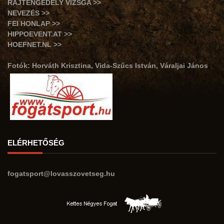
RAJTENGEDÉLY VIZSGA >>
NEVEZÉS >>
FEI HONLAP >>
HIPPOEVENT.AT >>
HOEFNET.NL >>
Fotók: Horváth Krisztina, Vida-Szűcs István, Váraljai János
ELÉRHETŐSÉG
fogatsport@lovasszovetseg.hu