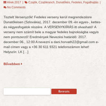
Hírek 2017
|
Czajlik
,
Czajlikranch
,
Dunatőkés
,
Fedeles
,
Fogathajtás
|
No Comments
Tisztelt Versenyzők! Fedeles verseny kerül megrendezésre
Dunatőkésen (Szlovákia), 2017. december 09.-én egyes-, kettes-
és négyesfogatok részére. A VERSENYKIÍRÁS itt olvasható! A
verseny nem számít bele a magyar fedeles bajnokságba vagyis
nem pontszerző! Eredmények Nevezési határidő: 2017.
december 06., 12:00 A nevezni a dani.horvath22@gmail.com e-
mail címen vagy a +36 30 611 9321 telefonszámon lehet!
Helyszín: LK […]
Bővebben
Keresés: