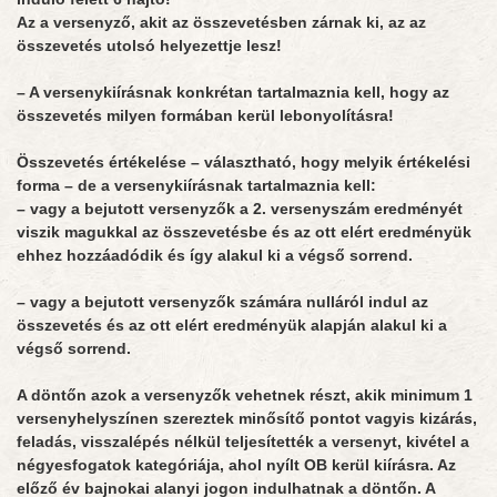
Az a versenyző, akit az összevetésben zárnak ki, az az
összevetés utolsó helyezettje lesz!
– A versenykiírásnak konkrétan tartalmaznia kell, hogy az
összevetés milyen formában kerül lebonyolításra!
Összevetés értékelése – választható, hogy melyik értékelési
forma – de a versenykiírásnak tartalmaznia kell:
– vagy a bejutott versenyzők a 2. versenyszám eredményét
viszik magukkal az összevetésbe és az ott elért eredményük
ehhez hozzáadódik és így alakul ki a végső sorrend.
– vagy a bejutott versenyzők számára nulláról indul az
összevetés és az ott elért eredményük alapján alakul ki a
végső sorrend.
A döntőn azok a versenyzők vehetnek részt, akik minimum 1
versenyhelyszínen szereztek minősítő pontot vagyis kizárás,
feladás, visszalépés nélkül teljesítették a versenyt, kivétel a
négyesfogatok kategóriája, ahol nyílt OB kerül kiírásra. Az
előző év bajnokai alanyi jogon indulhatnak a döntőn. A