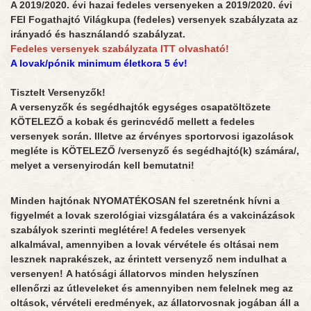
A 2019/2020. évi hazai fedeles versenyeken a 2019/2020. évi
FEI Fogathajtó Világkupa (fedeles) versenyek szabályzata az
irányadó és használandó szabályzat.
Fedeles versenyek szabályzata ITT olvasható!
A lovak/pónik minimum életkora 5 év!
Tisztelt Versenyzők!
A versenyzők és segédhajtók egységes csapatöltözete
KÖTELEZŐ a kobak és gerincvédő mellett a fedeles
versenyek során. Illetve az érvényes sportorvosi igazolások
megléte is KÖTELEZŐ /versenyző és segédhajtó(k) számára/,
melyet a versenyirodán kell bemutatni!
Minden hajtónak NYOMATÉKOSAN fel szeretnénk hívni a
figyelmét a lovak szerológiai vizsgálatára és a vakcinázások
szabályok szerinti meglétére! A fedeles versenyek
alkalmával, amennyiben a lovak vérvétele és oltásai nem
lesznek naprakészek, az érintett versenyző nem indulhat a
versenyen!
A hatósági állatorvos minden helyszínen
ellenőrzi az útleveleket és amennyiben nem felelnek meg az
oltások, vérvételi eredmények, az állatorvosnak jogában áll a