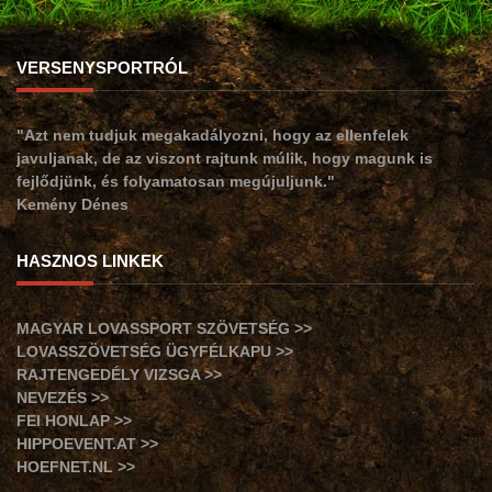
VERSENYSPORTRÓL
"Azt nem tudjuk megakadályozni, hogy az ellenfelek
javuljanak, de az viszont rajtunk múlik, hogy magunk is
fejlődjünk, és folyamatosan megújuljunk."
Kemény Dénes
HASZNOS LINKEK
MAGYAR LOVASSPORT SZÖVETSÉG >>
LOVASSZÖVETSÉG ÜGYFÉLKAPU >>
RAJTENGEDÉLY VIZSGA >>
NEVEZÉS >>
FEI HONLAP >>
HIPPOEVENT.AT >>
HOEFNET.NL >>