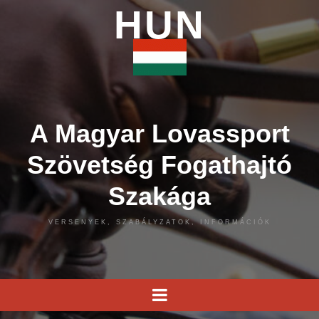
HUN
A Magyar Lovassport
Szövetség Fogathajtó
Szakága
VERSENYEK, SZABÁLYZATOK, INFORMÁCIÓK