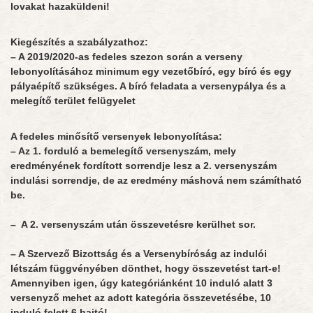
lovakat hazaküldeni!
Kiegészítés a szabályzathoz:
– A 2019/2020-as fedeles szezon során a verseny
lebonyolításához minimum egy vezetőbíró, egy bíró és egy
pályaépítő szükséges. A bíró feladata a versenypálya és a
melegítő terület felügyelet
A fedeles minősítő versenyek lebonyolítása:
– Az 1. forduló a bemelegítő versenyszám, mely
eredményének fordított sorrendje lesz a 2. versenyszám
indulási sorrendje, de az eredmény máshová nem számítható
be.
– A 2. versenyszám után összevetésre kerülhet sor.
– A Szervező Bizottság és a Versenybíróság az indulói
létszám függvényében dönthet, hogy összevetést tart-e!
Amennyiben igen, úgy kategóriánként 10 induló alatt 3
versenyző mehet az adott kategória összevetésébe, 10
induló felett 6 hajtó!