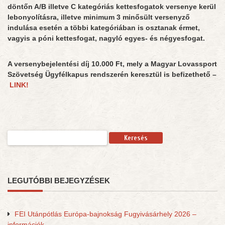
döntőn A/B illetve C kategóriás kettesfogatok versenye kerül
lebonyolításra, illetve minimum 3 minősült versenyző
indulása esetén a többi kategóriában is osztanak érmet,
vagyis a póni kettesfogat, nagyló egyes- és négyesfogat.
A versenybejelentési díj 10.000 Ft, mely a Magyar Lovassport
Szövetség Ügyfélkapus rendszerén keresztül is befizethető –
LINK!
Keresés:
LEGUTÓBBI BEJEGYZÉSEK
FEI Utánpótlás Európa-bajnokság Fugyivásárhely 2026 –
információk