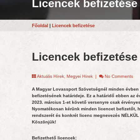
Licencek befizetése
Főoldal
|
Licencek befizetése
Licencek befizetése
Aktuális Hírek
,
Megyei Hírek
|
No Comments
A Magyar Lovassport Szövetségnél minden évben f
befizetésének határideje. Ez a határidő ebben az é
2023. március 1-et követő versenyre csak érvényes 
Nyomatékosan kérünk minden licencet befizetőt,
rendszerét és konkrét licenc megnevezés NÉLKÜL 
Köszönjük!
Befizethető licencek: