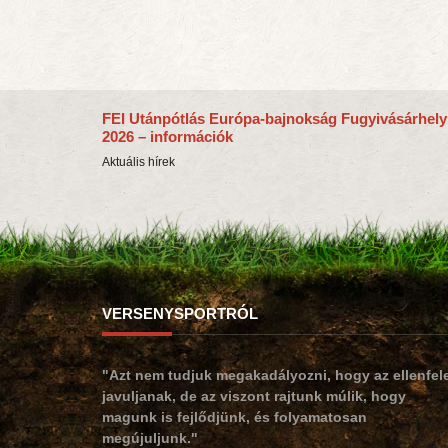
FEI Utánpótlás Európa-bajnokság Fugyivásárhely
2026 – információk
Aktuális hírek
VERSENYSPORTRÓL
"Azt nem tudjuk megakadályozni, hogy az ellenfel
javuljanak, de az viszont rajtunk múlik, hogy
magunk is fejlődjünk, és folyamatosan
megújuljunk."