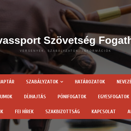
assport Szövetség Fogat
VERSENYEK, SZABÁLYZATOK, INFORMÁCIÓK
NAPTÁR
SZABÁLYZATOK
HATÁROZATOK
NEVEZ
TUMOK
DÍJHAJTÁS
PÓNIFOGATOK
EGYESFOGATOK
NK
FEI HÍREK
SZAKBIZOTTSÁG
KAPCSOLAT
A