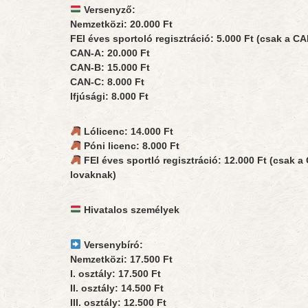
Versenyző:
Nemzetközi: 20.000 Ft
FEI éves sportoló regisztráció: 5.000 Ft (csak a C
CAN-A: 20.000 Ft
CAN-B: 15.000 Ft
CAN-C: 8.000 Ft
Ifjúsági: 8.000 Ft
Lólicenc: 14.000 Ft
Póni licenc: 8.000 Ft
FEI éves sportló regisztráció: 12.000 Ft (csak 
lovaknak)
Hivatalos személyek
Versenybíró:
Nemzetközi: 17.500 Ft
I. osztály: 17.500 Ft
II. osztály: 14.500 Ft
III. osztály: 12.500 Ft