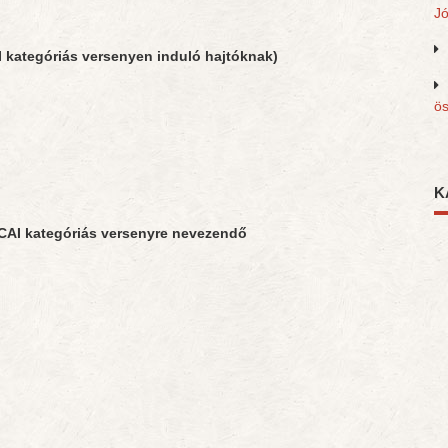
J
AI kategóriás versenyen induló hajtóknak)
ös
K
a CAI kategóriás versenyre nevezendő