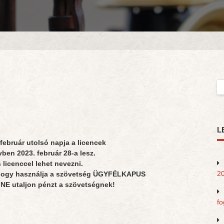
Ke
L
ebruár utolsó napja a licencek
vben 2023. február 28-a lesz.
licenccel lehet nevezni.
20
 hogy használja a szövetség ÜGYFÉLKAPUS
NE utaljon pénzt a szövetségnek!
fo