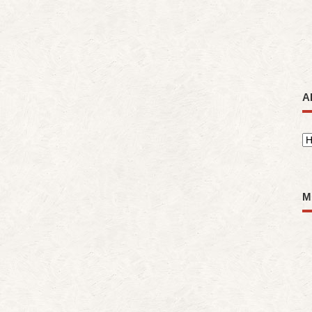
A
A
M