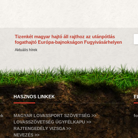
Tizenkét magyar hajtó áll rajthoz az utánpótlás
fogathajtó Európa-bajnokságon Fugyivásárhelyen
Aktuális hírek
HASZNOS LINKEK
E
ek
MAGYAR LOVASSPORT SZÖVETSÉG >>
f
LOVASSZÖVETSÉG ÜGYFÉLKAPU >>
RAJTENGEDÉLY VIZSGA >>
NEVEZÉS >>