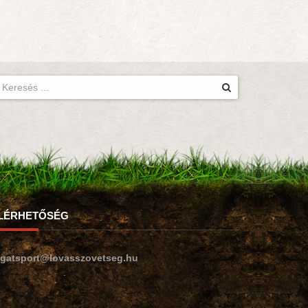
LÉRHETŐSÉG
ogatsport@lovasszovetseg.hu