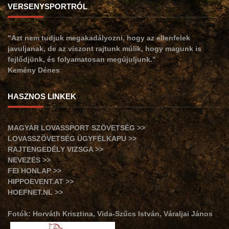
VERSENYSPORTRÓL
"Azt nem tudjuk megakadályozni, hogy az ellenfelek
javuljanak, de az viszont rajtunk múlik, hogy magunk is
fejlődjünk, és folyamatosan megújuljunk."
Kemény Dénes
HASZNOS LINKEK
MAGYAR LOVASSPORT SZÖVETSÉG >>
LOVASSZÖVETSÉG ÜGYFÉLKAPU >>
RAJTENGEDÉLY VIZSGA >>
NEVEZÉS >>
FEI HONLAP >>
HIPPOEVENT.AT >>
HOEFNET.NL >>
Fotók: Horváth Krisztina, Vida-Szűcs István, Váraljai János