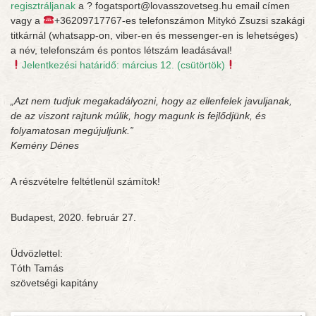
regisztráljanak
a
?
fogatspo
rt@lovasszovetseg.hu email címen
vagy a
+36209717767-es telefonszámon Mitykó Zsuzsi szakági
titkárnál (whatsapp-on, viber-en és messenger-en is lehetséges)
a név, telefonszám és pontos létszám leadásával!
Jelentkezési határidő: március 12. (csütörtök)
„Azt nem tudjuk megakadályozni, hogy az ellenfelek javuljanak,
de az viszont rajtunk múlik, hogy magunk is fejlődjünk, és
folyamatosan megújuljunk.”
Kemény Dénes
A részvételre feltétlenül számítok!
Budapest, 2020. február 27.​​​​​
​​​​​​Üdvözlettel:
​​​​​​​​​Tóth Tamás
​​​​​​​​szövetségi kapitány