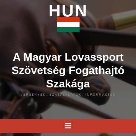
HUN
A Magyar Lovassport
Szövetség Fogathajtó
Szakága
VERSENYEK, SZABÁLYZATOK, INFORMÁCIÓK