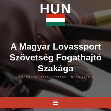
HUN
A Magyar Lovassport
Szövetség Fogathajtó
Szakága
VERSENYEK, SZABÁLYZATOK, INFORMÁCIÓK