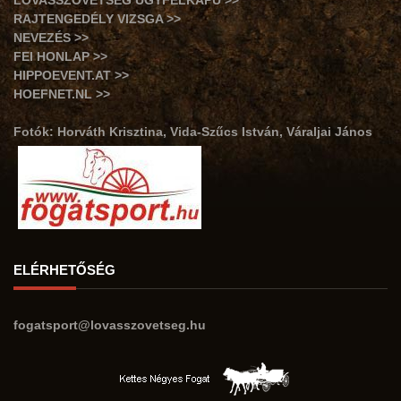
LOVASSZÖVETSÉG ÜGYFÉLKAPU >>
RAJTENGEDÉLY VIZSGA >>
NEVEZÉS >>
FEI HONLAP >>
HIPPOEVENT.AT >>
HOEFNET.NL >>
Fotók: Horváth Krisztina, Vida-Szűcs István, Váraljai János
ELÉRHETŐSÉG
fogatsport@lovasszovetseg.hu