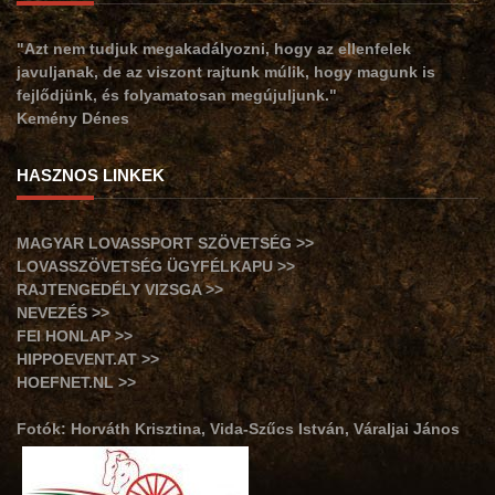
"Azt nem tudjuk megakadályozni, hogy az ellenfelek
javuljanak, de az viszont rajtunk múlik, hogy magunk is
fejlődjünk, és folyamatosan megújuljunk."
Kemény Dénes
HASZNOS LINKEK
MAGYAR LOVASSPORT SZÖVETSÉG >>
LOVASSZÖVETSÉG ÜGYFÉLKAPU >>
RAJTENGEDÉLY VIZSGA >>
NEVEZÉS >>
FEI HONLAP >>
HIPPOEVENT.AT >>
HOEFNET.NL >>
Fotók: Horváth Krisztina, Vida-Szűcs István, Váraljai János