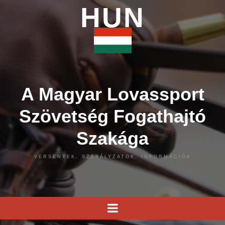
HUN
A Magyar Lovassport
Szövetség Fogathajtó
Szakága
VERSENYEK, SZABÁLYZATOK, INFORMÁCIÓK