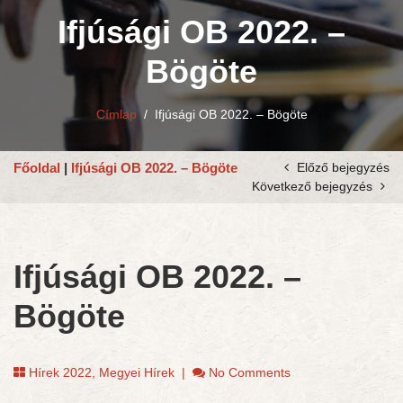
Ifjúsági OB 2022. –
Bögöte
Címlap
/
Ifjúsági OB 2022. – Bögöte
Főoldal
|
Ifjúsági OB 2022. – Bögöte
Előző bejegyzés
Következő bejegyzés
Ifjúsági OB 2022. –
Bögöte
Hírek 2022
,
Megyei Hírek
|
No Comments