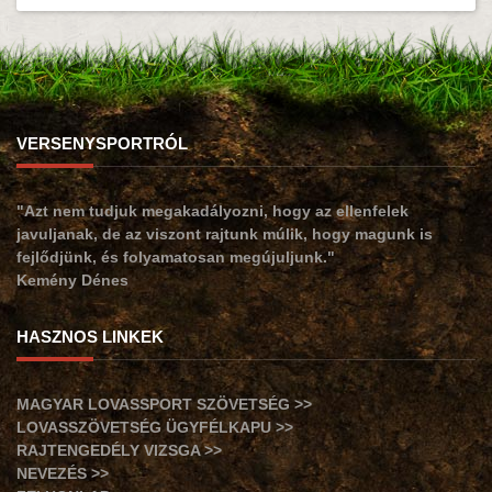
VERSENYSPORTRÓL
"Azt nem tudjuk megakadályozni, hogy az ellenfelek
javuljanak, de az viszont rajtunk múlik, hogy magunk is
fejlődjünk, és folyamatosan megújuljunk."
Kemény Dénes
HASZNOS LINKEK
MAGYAR LOVASSPORT SZÖVETSÉG >>
LOVASSZÖVETSÉG ÜGYFÉLKAPU >>
RAJTENGEDÉLY VIZSGA >>
NEVEZÉS >>