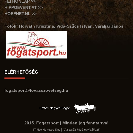
FEI HONLAP >>
HIPPOEVENT.AT >>
HOEFNET.NL >>
Fotók: Horváth Krisztina, Vida-Szűcs István, Váraljai János
ELÉRHETŐSÉG
fogatsport@lovasszovetseg.hu
2015. Fogatsport | Minden jog fenntartva!
|
IT-Nav Hungary Kft.
"Az elsők közé navigáljuk!"