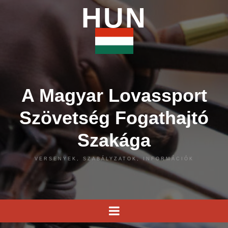
HUN
A Magyar Lovassport
Szövetség Fogathajtó
Szakága
VERSENYEK, SZABÁLYZATOK, INFORMÁCIÓK