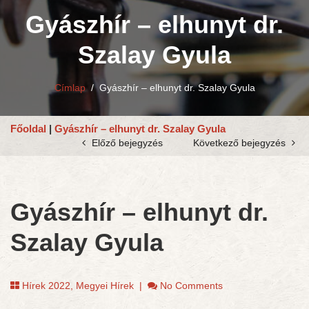
Gyászhír – elhunyt dr.
Szalay Gyula
Címlap
/
Gyászhír – elhunyt dr. Szalay Gyula
Főoldal
|
Gyászhír – elhunyt dr. Szalay Gyula
Előző bejegyzés
Következő bejegyzés
Gyászhír – elhunyt dr.
Szalay Gyula
Hírek 2022
,
Megyei Hírek
|
No Comments