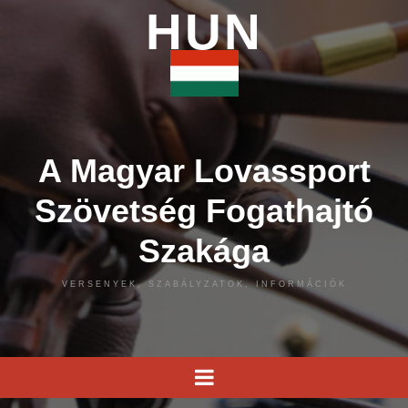
HUN
A Magyar Lovassport
Szövetség Fogathajtó
Szakága
VERSENYEK, SZABÁLYZATOK, INFORMÁCIÓK