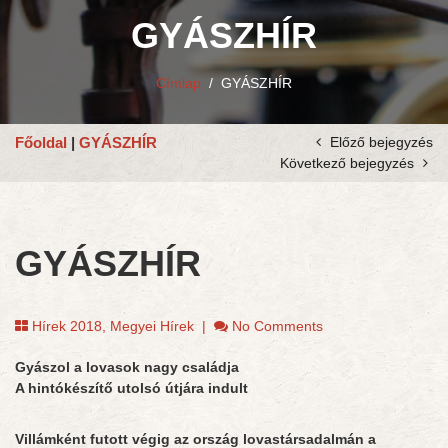
GYÁSZHÍR
Címlap
/
GYÁSZHÍR
Főoldal
|
GYÁSZHÍR
Előző bejegyzés
Következő bejegyzés
GYÁSZHÍR
Hírek 2018
,
Megyei Hírek
|
No Comments
Gyászol a lovasok nagy családja
A hintókészítő utolsó útjára indult
Villámként futott végig az ország lovastársadalmán a