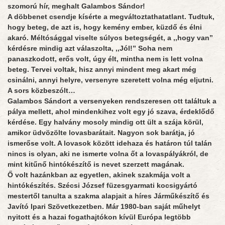
szomorú hír, meghalt Galambos Sándor!
A döbbenet csendje kísérte a megváltoztathatatlant. Tudtuk,
hogy beteg, de azt is, hogy kemény ember, küzdő és élni
akaró. Méltósággal viselte súlyos betegségét, a ,,hogy van”
kérdésre mindig azt válaszolta, ,,Jól!” Soha nem
panaszkodott, erős volt, úgy élt, mintha nem is lett volna
beteg. Tervei voltak, hisz annyi mindent meg akart még
csinálni, annyi helyre, versenyre szeretett volna még eljutni.
A sors közbeszólt…
Galambos Sándort a versenyeken rendszeresen ott találtuk a
pálya mellett, ahol mindenkihez volt egy jó szava, érdeklődő
kérdése. Egy halvány mosoly mindig ott ült a szája körül,
amikor üdvözölte lovasbarátait. Nagyon sok barátja, jó
ismerőse volt. A lovasok között idehaza és határon túl talán
nincs is olyan, aki ne ismerte volna őt a lovaspályákról, de
mint kitűnő hintókészítő is nevet szerzett magának.
Ő volt hazánkban az egyetlen, akinek szakmája volt a
hintókészítés. Szécsi József füzesgyarmati kocsigyártó
mestertől tanulta a szakma alapjait a híres Járműkészítő és
Javító Ipari Szövetkezetben. Már 1980-ban saját műhelyt
nyitott és a hazai fogathajtókon kívül Európa legtöbb