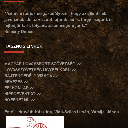
"Azt nem tudjuk megakadályozni, hogy az ellenfelek
javuljanak, de az viszont rajtunk múlik, hogy magunk is
fejlődjünk, és folyamatosan megújuljunk."
Kemény Dénes
HASZNOS LINKEK
MAGYAR LOVASSPORT SZÖVETSÉG >>
LOVASSZÖVETSÉG ÜGYFÉLKAPU >>
RAJTENGEDÉLY VIZSGA >>
NEVEZÉS >>
FEI HONLAP >>
HIPPOEVENT.AT >>
HOEFNET.NL >>
Fotók: Horváth Krisztina, Vida-Szűcs István, Váraljai János