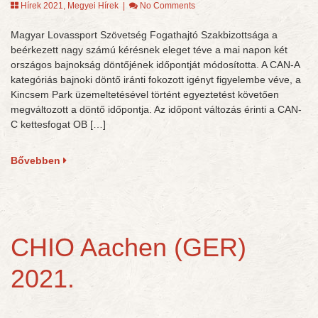
Hírek 2021
,
Megyei Hírek
|
No Comments
Magyar Lovassport Szövetség Fogathajtó Szakbizottsága a
beérkezett nagy számú kérésnek eleget téve a mai napon két
országos bajnokság döntőjének időpontját módosította. A CAN-A
kategóriás bajnoki döntő iránti fokozott igényt figyelembe véve, a
Kincsem Park üzemeltetésével történt egyeztetést követően
megváltozott a döntő időpontja. Az időpont változás érinti a CAN-
C kettesfogat OB […]
Bővebben
CHIO Aachen (GER)
2021.