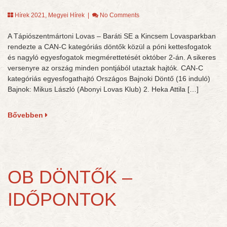
Hírek 2021
,
Megyei Hírek
|
No Comments
A Tápiószentmártoni Lovas – Baráti SE a Kincsem Lovasparkban
rendezte a CAN-C kategóriás döntők közül a póni kettesfogatok
és nagyló egyesfogatok megmérettetését október 2-án. A sikeres
versenyre az ország minden pontjából utaztak hajtók. CAN-C
kategóriás egyesfogathajtó Országos Bajnoki Döntő (16 induló)
Bajnok: Mikus László (Abonyi Lovas Klub) 2. Heka Attila […]
Bővebben
OB DÖNTŐK –
IDŐPONTOK