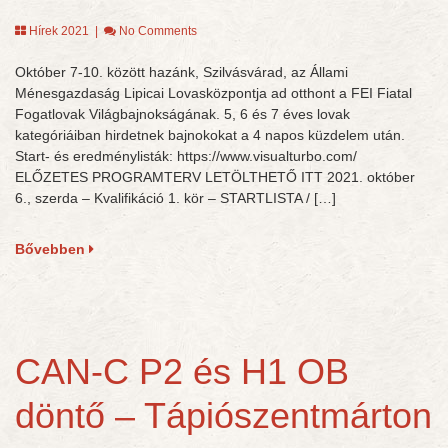
Hírek 2021
|
No Comments
Október 7-10. között hazánk, Szilvásvárad, az Állami
Ménesgazdaság Lipicai Lovasközpontja ad otthont a FEI Fiatal
Fogatlovak Világbajnokságának. 5, 6 és 7 éves lovak
kategóriáiban hirdetnek bajnokokat a 4 napos küzdelem után.
Start- és eredménylisták: https://www.visualturbo.com/
ELŐZETES PROGRAMTERV LETÖLTHETŐ ITT 2021. október
6., szerda – Kvalifikáció 1. kör – STARTLISTA / […]
Bővebben
CAN-C P2 és H1 OB
döntő – Tápiószentmárton