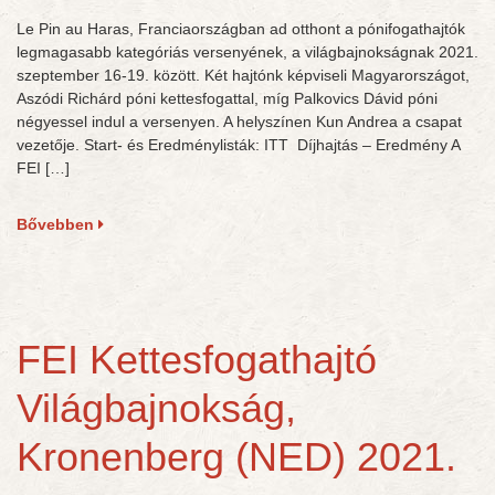
Le Pin au Haras, Franciaországban ad otthont a pónifogathajtók
legmagasabb kategóriás versenyének, a világbajnokságnak 2021.
szeptember 16-19. között. Két hajtónk képviseli Magyarországot,
Aszódi Richárd póni kettesfogattal, míg Palkovics Dávid póni
négyessel indul a versenyen. A helyszínen Kun Andrea a csapat
vezetője. Start- és Eredménylisták: ITT Díjhajtás – Eredmény A
FEI […]
Bővebben
FEI Kettesfogathajtó
Világbajnokság,
Kronenberg (NED) 2021.