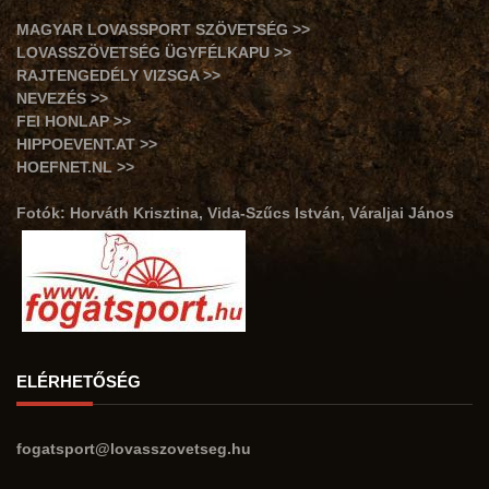
MAGYAR LOVASSPORT SZÖVETSÉG >>
LOVASSZÖVETSÉG ÜGYFÉLKAPU >>
RAJTENGEDÉLY VIZSGA >>
NEVEZÉS >>
FEI HONLAP >>
HIPPOEVENT.AT >>
HOEFNET.NL >>
Fotók: Horváth Krisztina, Vida-Szűcs István, Váraljai János
ELÉRHETŐSÉG
fogatsport@lovasszovetseg.hu