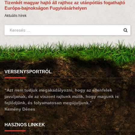
Tizenkét magyar hajtó áll rajthoz az utánpótlás fogathajtó
Európa-bajnokságon Fugyivásárhelyen
Aktuális hírek
VERSENYSPORTRÓL
"Azt nem tudjuk megakadályozni, hogy az ellenfelek
javuljanak, de az viszont rajtunk múlik, hogy magunk is
fejlődjünk, és folyamatosan megújuljunk."
Kemény Dénes
HASZNOS LINKEK