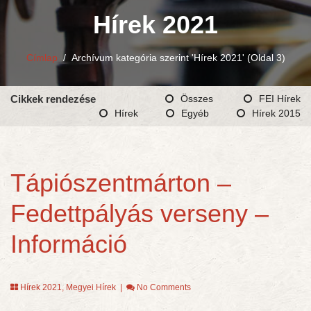
Hírek 2021
Címlap
/
Archívum kategória szerint 'Hírek 2021'
(Oldal 3)
Cikkek rendezése
Összes
FEI Hírek
Hírek
Egyéb
Hírek 2015
Tápiószentmárton –
Fedettpályás verseny –
Információ
Hírek 2021
,
Megyei Hírek
|
No Comments