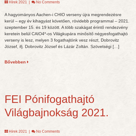
Hírek 2021
|
No Comments
A hagyományos Aachen-i CHIO verseny újra megrendezésre
kerül – egy év kihagyást követően, rövidebb programmal – 2021.
szeptember 15. és 19 között. A több szakágat érintő rendezvény
keretein belül CAIO4*-os Világkupára minősítő négyesfogathajtó
verseny is lesz, melyen 3 fogathajtónk vesz részt, Dobrovitz
József, ifj. Dobrovitz József és Lázár Zoltán. Szövetségi […]
Bővebben
FEI Pónifogathajtó
Világbajnokság 2021.
Hírek 2021
|
No Comments