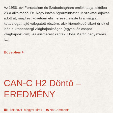
Az 1956. évi Forradalom és Szabadságharc emléknapja, október
23-a alkalmából Dr. Nagy István Agrárminiszter úr szakmai díjakat
adott át, majd ezt követően elismerését fejezte ki a magyar
kettesfogathajtó válogatott részére, akik kiemelkedő sikert értek el
idén a kronenbergi világbajnokságon (egyéni és csapat
világbajnoki cím). Az elismerést kapták: Hölle Martin négyszeres
[…]
Bővebben
CAN-C H2 Döntő –
EREDMÉNY
Hírek 2021
,
Megyei Hírek
|
No Comments