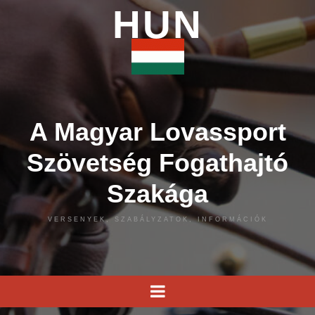
HUN
A Magyar Lovassport
Szövetség Fogathajtó
Szakága
VERSENYEK, SZABÁLYZATOK, INFORMÁCIÓK