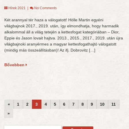
Hírek 2021
|
No Comments
Két arannyal tér haza a válogatott! Hölle Martin egyéni
világbajnok 2017., 2019. után, így elmondhatja, hogy harmadik
alkalommal áll a világ tetején a kettesfogat kategóriában – Dior,
Eppie és Jason lovait hajtva. 2013., 2015., 2017., 2019. után újra
világbajnoki aranyérmes a magyar kettesfogathajtó válogatott
(mindig más összeállításban)! Az ifj. Dobrovitz […]
Bővebben
«
1
2
3
4
5
6
7
8
9
10
11
»
Keresés: