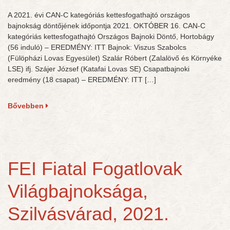
A 2021. évi CAN-C kategóriás kettesfogathajtó országos
bajnokság döntőjének időpontja 2021. OKTÓBER 16. CAN-C
kategóriás kettesfogathajtó Országos Bajnoki Döntő, Hortobágy
(56 induló) – EREDMÉNY: ITT Bajnok: Viszus Szabolcs
(Fülöpházi Lovas Egyesület) Szalár Róbert (Zalalövő és Környéke
LSE) ifj. Szájer József (Katafai Lovas SE) Csapatbajnoki
eredmény (18 csapat) – EREDMÉNY: ITT […]
Bővebben
FEI Fiatal Fogatlovak
Világbajnoksága,
Szilvásvárad, 2021.