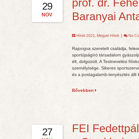
prof. dr. Feh
29
Baranyai Anta
NOV
Hírek 2021
,
Megyei Hírek
|
No C
Rajongva szeretett családja, fele
sportújságíró társadalom gyászolj
élt, dolgozott. A Testnevelési főis
személyisége. Sikeres sportszervez
és a postagalamb-tenyésztés állt
Bővebben
FEI Fedettpá
27