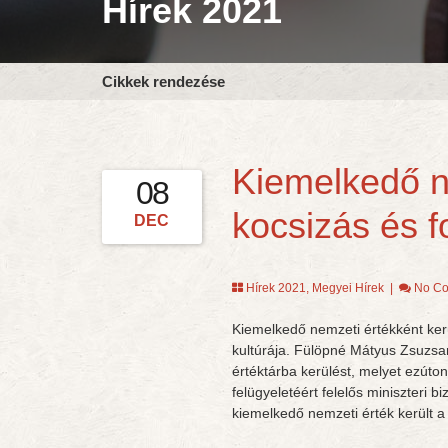
Hírek 2021
Cikkek rendezése
Kiemelkedő n
08
kocsizás és f
DEC
Hírek 2021
,
Megyei Hírek
|
No C
Kiemelkedő nemzeti értékként ker
kultúrája. Fülöpné Mátyus Zsuzsa
értéktárba kerülést, melyet ezúto
felügyeletéért felelős miniszteri 
kiemelkedő nemzeti érték került 