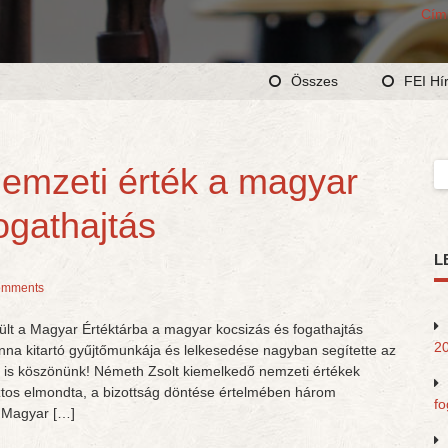
Cím
Összes
FEI Hí
emzeti érték a magyar
Ke
ogathajtás
L
omments
ült a Magyar Értéktárba a magyar kocsizás és fogathajtás
20
nna kitartó gyűjtőmunkája és lelkesedése nagyban segítette az
n is köszönünk! Németh Zsolt kiemelkedő nemzeti értékek
biztos elmondta, a bizottság döntése értelmében három
fo
a Magyar […]