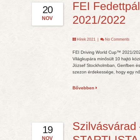
FEI Fedettpá
20
2021/2022
NOV
Hírek 2021
|
No Comments
FEI Driving World Cup™ 2021/2022:
Világkupára minősült 10 hajtó köz
József Stockholmban, Genfben és
szezon érdekessége, hogy egy női
Bővebben
Szilvásvárad
19
STARTLISTA
NOV