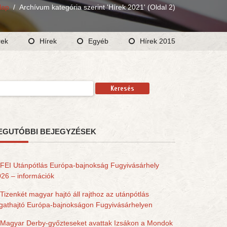
lap
/
Archívum kategória szerint 'Hírek 2021'
(Oldal 2)
rek
Hírek
Egyéb
Hírek 2015
resés:
EGUTÓBBI BEJEGYZÉSEK
FEI Utánpótlás Európa-bajnokság Fugyivásárhely
26 – információk
Tizenkét magyar hajtó áll rajthoz az utánpótlás
gathajtó Európa-bajnokságon Fugyivásárhelyen
Magyar Derby-győzteseket avattak Izsákon a Mondok