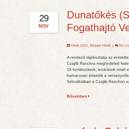
Dunatőkés (S
29
Fogathajtó 
NOV
Hírek 2021
,
Megyei Hírek
|
No C
A rendező tájékoztatja az érintet
Czajlik Ranchra meghirdetett fede
19 korlátozások, lezárások miatt 
hamarosan értesítik a versenyző
Szlovákiában a Czajlik Ranchon sz
Bővebben