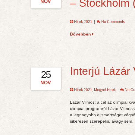
– Stockholm
NOV
Hírek 2021
|
No Comments
Bővebben
Interjú Lázár
25
NOV
Hírek 2021
,
Megyei Hírek
|
No C
Lázár Vilmos: a cél az olimpiai kva
olimpiai programról Lázár Vilmossa
a legnagyobb elismertséget végső
sikeresen szerepelni, avagy sem.