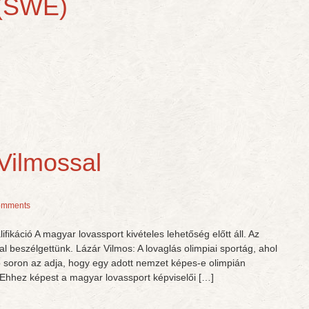
 (SWE)
 Vilmossal
omments
lifikáció A magyar lovassport kivételes lehetőség előtt áll. Az
l beszélgettünk. Lázár Vilmos: A lovaglás olimpiai sportág, ahol
 soron az adja, hogy egy adott nemzet képes-e olimpián
 Ehhez képest a magyar lovassport képviselői […]