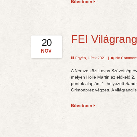
Bővebben
FEI Világrang
20
NOV
Egyéb
,
Hírek 2021
|
No Comment
A Nemzetközi Lovas Szövetség éves
melyen Hölle Martin az előkelő 2.
pontok alapján! 1. helyezett Sand
Grimonprez végzett. A világranglis
Bővebben