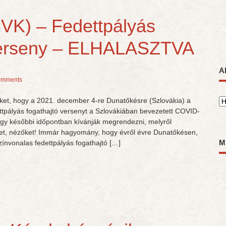
VK) – Fedettpályás
Verseny – ELHALASZTVA
A
omments
teket, hogy a 2021. december 4-re Dunatőkésre (Szlovákia) a
A
ttpályás fogathajtó versenyt a Szlovákiában bevezetett COVID-
egy későbbi időpontban kívánják megrendezni, melyről
ket, nézőket! Immár hagyomány, hogy évről évre Dunatőkésen,
M
ínvonalas fedettpályás fogathajtó […]