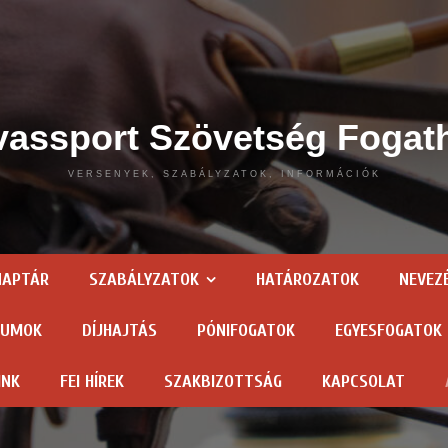
assport Szövetség Fogat
VERSENYEK, SZABÁLYZATOK, INFORMÁCIÓK
NAPTÁR
SZABÁLYZATOK
HATÁROZATOK
NEVEZ
TUMOK
DÍJHAJTÁS
PÓNIFOGATOK
EGYESFOGATOK
INK
FEI HÍREK
SZAKBIZOTTSÁG
KAPCSOLAT