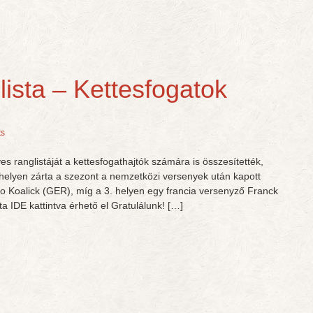
lista – Kettesfogatok
s
 ranglistáját a kettesfogathajtók számára is összesítették,
 helyen zárta a szezont a nemzetközi versenyek után kapott
ro Koalick (GER), míg a 3. helyen egy francia versenyző Franck
ta IDE kattintva érhető el Gratulálunk! […]