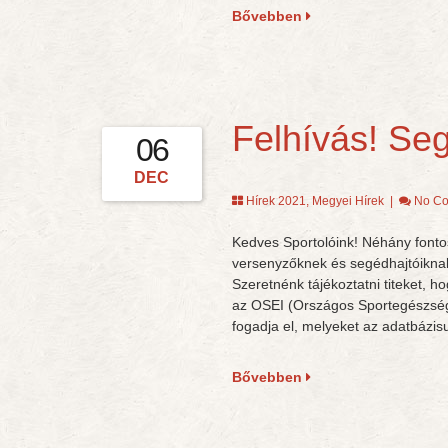
Bővebben
Felhívás! Se
06
DEC
Hírek 2021
,
Megyei Hírek
|
No C
Kedves Sportolóink! Néhány fontos
versenyzőknek és segédhajtóiknak 
Szeretnénk tájékoztatni titeket, 
az OSEI (Országos Sportegészségü
fogadja el, melyeket az adatbázis
Bővebben