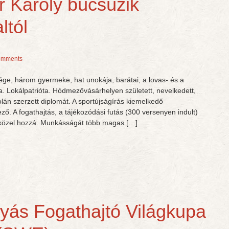
ér Károly búcsúzik
ltól
omments
sége, három gyermeke, hat unokája, barátai, a lovas- és a
a. Lokálpatrióta. Hódmezővásárhelyen született, nevelkedett,
kolán szerzett diplomát. A sportújságírás kiemelkedő
ő. A fogathajtás, a tájékozódási futás (300 versenyen indult)
 közel hozzá. Munkásságát több magas […]
lyás Fogathajtó Világkupa