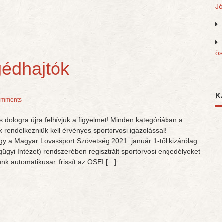
J
ös
gédhajtók
K
omments
 dologra újra felhívjuk a figyelmet! Minden kategóriában a
rendelkezniük kell érvényes sportorvosi igazolással!
hogy a Magyar Lovassport Szövetség 2021. január 1-től kizárólag
gyi Intézet) rendszerében regisztrált sportorvosi engedélyeket
unk automatikusan frissít az OSEI […]