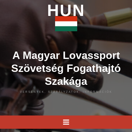
HUN
A Magyar Lovassport
Szövetség Fogathajtó
Szakága
VERSENYEK, SZABÁLYZATOK, INFORMÁCIÓK