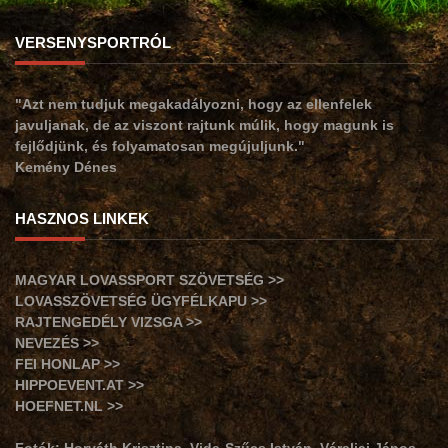
VERSENYSPORTRÓL
"Azt nem tudjuk megakadályozni, hogy az ellenfelek
javuljanak, de az viszont rajtunk múlik, hogy magunk is
fejlődjünk, és folyamatosan megújuljunk."
Kemény Dénes
HASZNOS LINKEK
MAGYAR LOVASSPORT SZÖVETSÉG >>
LOVASSZÖVETSÉG ÜGYFÉLKAPU >>
RAJTENGEDÉLY VIZSGA >>
NEVEZÉS >>
FEI HONLAP >>
HIPPOEVENT.AT >>
HOEFNET.NL >>