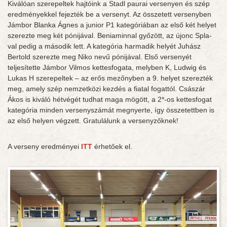
Kiválóan szerepeltek hajtóink a Stadl paurai versenyen és szép
eredményekkel fejezték be a versenyt. Az összetett versenyben
Jámbor Blanka Ágnes a junior P1 kategóriában az első két helyet
szerezte meg két pónijával. Beniaminnal győzött, az újonc Spla-
val pedig a második lett. A kategória harmadik helyét Juhász
Bertold szerezte meg Niko nevű pónijával. Első versenyét
teljesítette Jámbor Vilmos kettesfogata, melyben K, Ludwig és
Lukas H szerepeltek – az erős mezőnyben a 9. helyet szerezték
meg, amely szép nemzetközi kezdés a fiatal fogattól. Császár
Ákos is kiváló hétvégét tudhat maga mögött, a 2*-os kettesfogat
kategória minden versenyszámát megnyerte, így összetettben is
az első helyen végzett. Gratulálunk a versenyzőknek!
A verseny eredményei
ITT
érhetőek el.