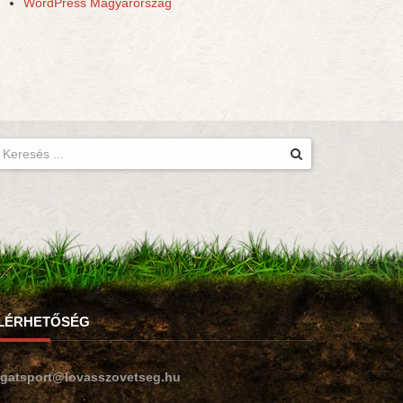
WordPress Magyarország
LÉRHETŐSÉG
ogatsport@lovasszovetseg.hu