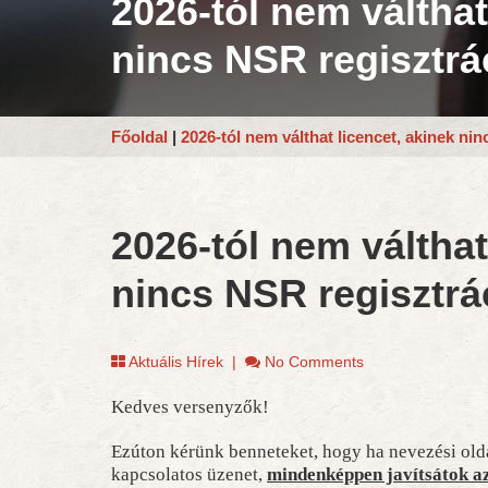
2026-tól nem válthat
nincs NSR regisztrá
Főoldal
|
2026-tól nem válthat licencet, akinek ni
2026-tól nem válthat
nincs NSR regisztrá
Aktuális Hírek
|
No Comments
Kedves versenyzők!
Ezúton kérünk benneteket, hogy ha nevezési olda
kapcsolatos üzenet,
mindenképpen javítsátok az