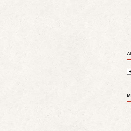
A
A
M