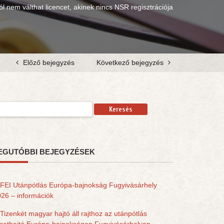
ól nem válthat licencet, akinek nincs NSR regisztrációja
Előző bejegyzés
Következő bejegyzés
resés:
EGUTÓBBI BEJEGYZÉSEK
FEI Utánpótlás Európa-bajnokság Fugyivásárhely
26 – információk
Tizenkét magyar hajtó áll rajthoz az utánpótlás