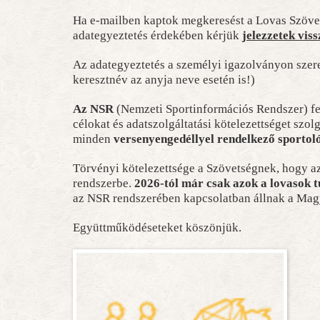
Ha e-mailben kaptok megkeresést a Lovas Szövet
adategyeztetés érdekében kérjük
jelezzetek viss
Az adategyeztetés a személyi igazolványon szere
keresztnév az anyja neve esetén is!)
Az NSR
(Nemzeti Sportinformációs Rendszer) fel
célokat és adatszolgáltatási kötelezettséget szol
minden
versenyengedéllyel rendelkező sportol
Törvényi kötelezettsége a Szövetségnek, hogy az 
rendszerbe.
2026-tól már csak azok a lovasok t
az NSR rendszerében kapcsolatban állnak a Mag
Együttműködéseteket köszönjük.