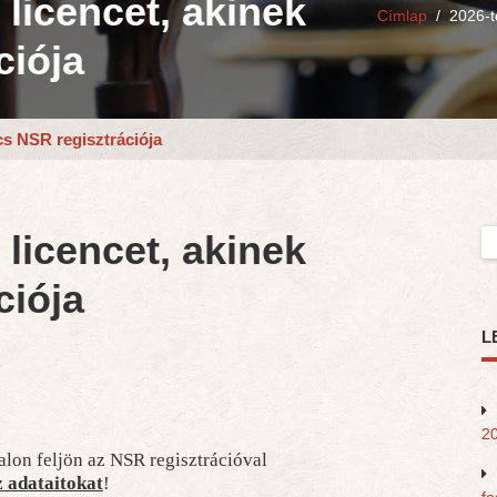
 licencet, akinek
Címlap
/
2026-t
ciója
ncs NSR regisztrációja
 licencet, akinek
Ke
ciója
L
20
lon feljön az NSR regisztrációval
 adataitokat
!