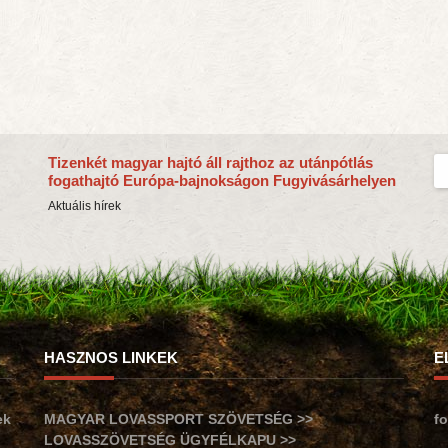
Tizenkét magyar hajtó áll rajthoz az utánpótlás
fogathajtó Európa-bajnokságon Fugyivásárhelyen
Aktuális hírek
HASZNOS LINKEK
E
ek
MAGYAR LOVASSPORT SZÖVETSÉG >>
f
LOVASSZÖVETSÉG ÜGYFÉLKAPU >>