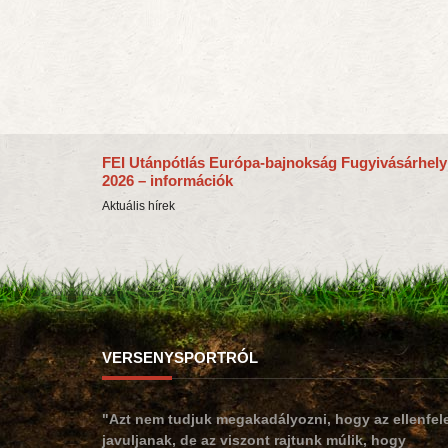
FEI Utánpótlás Európa-bajnokság Fugyivásárhely
2026 – információk
Aktuális hírek
VERSENYSPORTRÓL
"Azt nem tudjuk megakadályozni, hogy az ellenfel
javuljanak, de az viszont rajtunk múlik, hogy