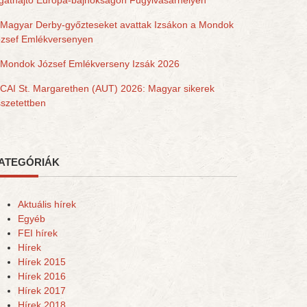
gathajtó Európa-bajnokságon Fugyivásárhelyen
Magyar Derby-győzteseket avattak Izsákon a Mondok
ózsef Emlékversenyen
Mondok József Emlékverseny Izsák 2026
CAI St. Margarethen (AUT) 2026: Magyar sikerek
szetettben
ATEGÓRIÁK
Aktuális hírek
Egyéb
FEI hírek
Hírek
Hírek 2015
Hírek 2016
Hírek 2017
Hírek 2018