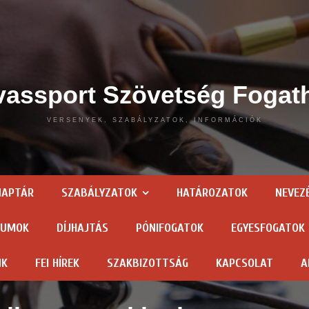
assport Szövetség Fogat
VERSENYEK, SZABÁLYZATOK, INFORMÁCIÓK
NAPTÁR
SZABÁLYZATOK
HATÁROZATOK
NEVEZ
TUMOK
DÍJHAJTÁS
PÓNIFOGATOK
EGYESFOGATOK
NK
FEI HÍREK
SZAKBIZOTTSÁG
KAPCSOLAT
A