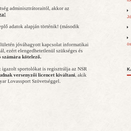
fo
ség adminisztrátoraitól, akkor az
za!
J
plő adatok alapján történik! (második
ös
ületén jóváhagyott kapcsolat informatikai
gál, ezért elengedhetetlenül szükséges és
ó számára kötelező.
igazolt sportolókat is regisztrálja az NSR
K
udnak versenyzői licencet kiváltani
, akik
yar Lovassport Szövetséggel.