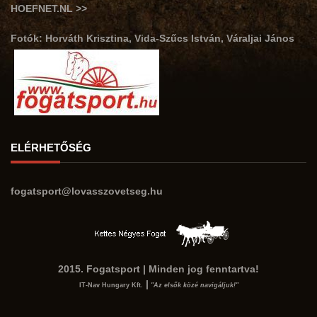
HOEFNET.NL >>
Fotók: Horváth Krisztina, Vida-Szűcs István, Váraljai János
ELÉRHETŐSÉG
fogatsport@lovasszovetseg.hu
2015. Fogatsport | Minden jog fenntartva!
|
IT-Nav Hungary Kft.
"Az elsők közé navigáljuk!"