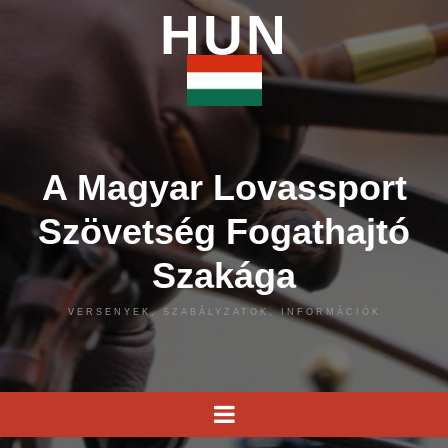
HUN
A Magyar Lovassport
Szövetség Fogathajtó
Szakága
VERSENYEK, SZABÁLYZATOK, INFORMÁCIÓK