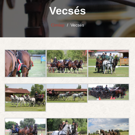
Vecsés
Címlap
/
Vecsés