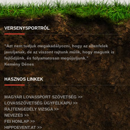
VERSENYSPORTRÓL
"Azt nem tudjuk megakadályozni, hogy az ellenfelek
javuljanak, de az viszont rajtunk múlik, hogy magunk is
fejlődjünk, és folyamatosan megújuljunk."
Kemény Dénes
HASZNOS LINKEK
MAGYAR LOVASSPORT SZÖVETSÉG >>
LOVASSZÖVETSÉG ÜGYFÉLKAPU >>
RAJTENGEDÉLY VIZSGA >>
NEVEZÉS >>
FEI HONLAP >>
HIPPOEVENT.AT >>