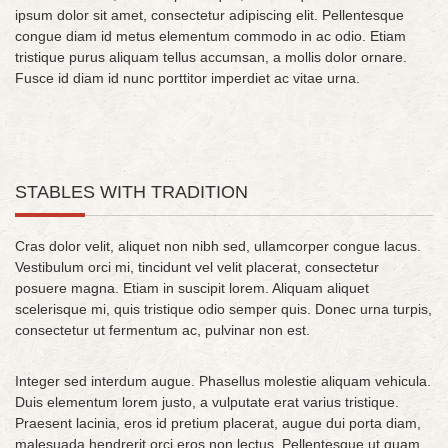
ipsum dolor sit amet, consectetur adipiscing elit. Pellentesque
congue diam id metus elementum commodo in ac odio. Etiam
tristique purus aliquam tellus accumsan, a mollis dolor ornare.
Fusce id diam id nunc porttitor imperdiet ac vitae urna.
STABLES WITH TRADITION
Cras dolor velit, aliquet non nibh sed, ullamcorper congue lacus.
Vestibulum orci mi, tincidunt vel velit placerat, consectetur
posuere magna. Etiam in suscipit lorem. Aliquam aliquet
scelerisque mi, quis tristique odio semper quis. Donec urna turpis,
consectetur ut fermentum ac, pulvinar non est.
Integer sed interdum augue. Phasellus molestie aliquam vehicula.
Duis elementum lorem justo, a vulputate erat varius tristique.
Praesent lacinia, eros id pretium placerat, augue dui porta diam,
malesuada hendrerit orci eros non lectus. Pellentesque ut quam