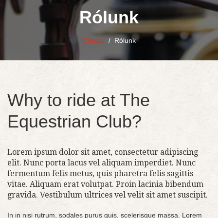
Rólunk
Címlap
/
Rólunk
Why to ride at The
Equestrian Club?
Lorem ipsum dolor sit amet, consectetur adipiscing
elit. Nunc porta lacus vel aliquam imperdiet. Nunc
fermentum felis metus, quis pharetra felis sagittis
vitae. Aliquam erat volutpat. Proin lacinia bibendum
gravida. Vestibulum ultrices vel velit sit amet suscipit.
In in nisi rutrum, sodales purus quis, scelerisque massa. Lorem