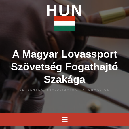
HUN
A Magyar Lovassport
Szövetség Fogathajtó
Szakága
VERSENYEK, SZABÁLYZATOK, INFORMÁCIÓK