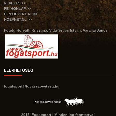
NEVEZÉS >>
FEI HONLAP >>
HIPPOEVENT.AT >>
HOEFNET.NL >>
Fotók: Horváth Krisztina, Vida-Szűcs István, Váraljai János
ELÉRHETŐSÉG
fogatsport@lovasszovetseg.hu
2015. Fogatsport | Minden jog fenntartva!