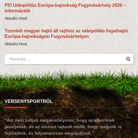
FEI Utánpótlás Európa-bajnokság Fugyivásárhely 2026 –
információk
Aktuális hírek
Tizenkét magyar hajtó áll rajthoz az utánpótlás fogathajtó
Európa-bajnokságon Fugyivásárhelyen
Aktuális hírek
VERSENYSPORTRÓL
"Azt nem tudjuk megakadályozni, hogy az ellenfelek
javuljanak, de az viszont rajtunk múlik, hogy magunk is
fejlődjünk, és folyamatosan megújuljunk."