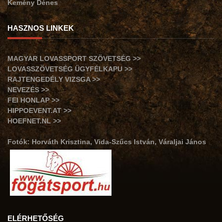
Kemény Dénes
HASZNOS LINKEK
MAGYAR LOVASSPORT SZÖVETSÉG >>
LOVASSZÖVETSÉG ÜGYFÉLKAPU >>
RAJTENGEDÉLY VIZSGA >>
NEVEZÉS >>
FEI HONLAP >>
HIPPOEVENT.AT >>
HOEFNET.NL >>
Fotók: Horváth Krisztina, Vida-Szűcs István, Váraljai János
ELÉRHETŐSÉG