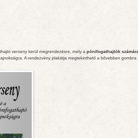
thajtó verseny kerül megrendezésre, mely a
pónifogathajtók számár
ajnokságra. A rendezvény plakátja megtekinthető a bővebben gombra k