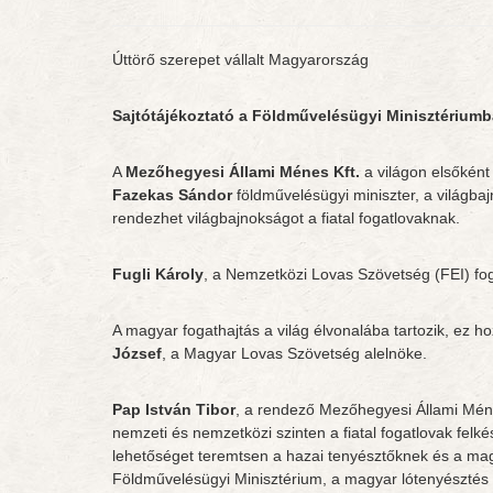
Úttörő szerepet vállalt Magyarország
Sajtótájékoztató a Földművelésügyi Minisztérium
A
Mezőhegyesi Állami Ménes Kft.
a világon elsőként
Fazekas Sándor
földművelésügyi miniszter, a világba
rendezhet világbajnokságot a fiatal fogatlovaknak.
Fugli Károly
, a Nemzetközi Lovas Szövetség (FEI) fo
A magyar fogathajtás a világ élvonalába tartozik, ez
József
, a Magyar Lovas Szövetség alelnöke.
Pap István Tibor
, a rendező Mezőhegyesi Állami Ménes
nemzeti és nemzetközi szinten a fiatal fogatlovak felk
lehetőséget teremtsen a hazai tenyésztőknek és a ma
Földművelésügyi Minisztérium, a magyar lótenyésztés