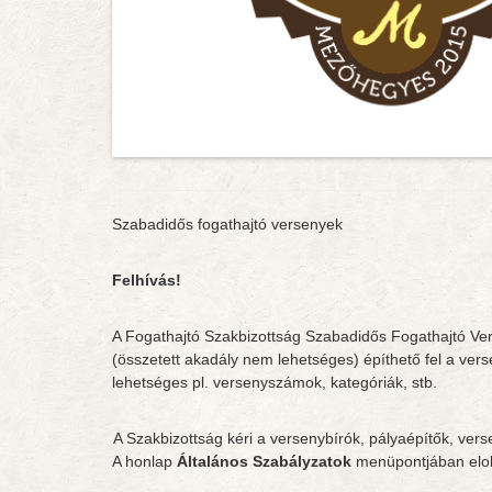
Szabadidős fogathajtó versenyek
Felhívás!
A Fogathajtó Szakbizottság Szabadidős Fogathajtó Ve
(összetett akadály nem lehetséges) építhető fel a verse
lehetséges pl. versenyszámok, kategóriák, stb.
A Szakbizottság kéri a versenybírók, pályaépítők, vers
A honlap
Általános Szabályzatok
menüpontjában elo