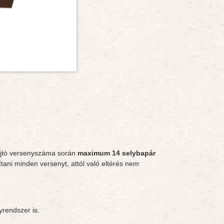
jtó versenyszáma során
maximum 14 selybapár
ítani minden versenyt, attól való eltérés nem
yrendszer is.