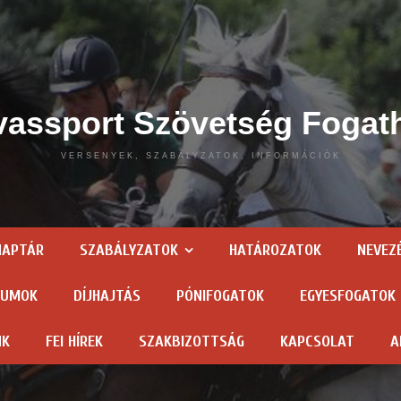
assport Szövetség Fogat
VERSENYEK, SZABÁLYZATOK, INFORMÁCIÓK
NAPTÁR
SZABÁLYZATOK
HATÁROZATOK
NEVEZ
TUMOK
DÍJHAJTÁS
PÓNIFOGATOK
EGYESFOGATOK
NK
FEI HÍREK
SZAKBIZOTTSÁG
KAPCSOLAT
A