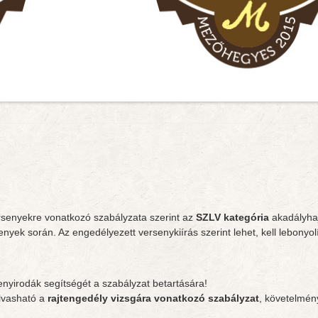
rsenyekre vonatkozó szabályzata szerint az
SZLV kategória
akadályha
nyek során. Az engedélyezett versenykiírás szerint lehet, kell lebonyol
enyirodák segítségét a szabályzat betartására!
lvasható a
rajtengedély vizsgára vonatkozó szabályzat
, követelmén