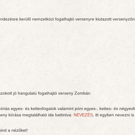
ndezésre kerülő nemzetközi fogathajtó versenyre kiutazott versenyzőn
zokott jó hangulatú fogathajtó verseny Zombán.
egóriás egyes- és kettesfogatok valamint póni egyes-, kettes- és négye
eny kiírása megtalálható ide kattintva:
NEVEZÉS
, itt egyben nevezni i
mind a nézőket!