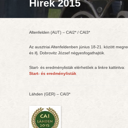
Hírek 2015
Altenfelden (AUT) – CAI2* / CAI3*
Az ausztriai Altenfeldenben június 18-21. között megr
és ifj. Dobrovitz József négyesfogathajtók.
Start- és eredménylisták elérhetőek a linkre kattintva:
Start- és eredménylisták
Lähden (GER) – CAI3*