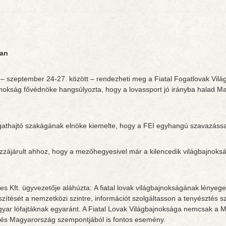
ban
 – szeptember 24-27. között – rendezheti meg a Fiatal Fogatlovak Világ
jnokság fővédnöke hangsúlyozta, hogy a lovassport jó irányba halad Ma
gathajtó szakágának elnöke kiemelte, hogy a FEI egyhangú szavazássa
 hozzájárult ahhoz, hogy a mezőhegyesivel már a kilencedik világbajno
 Kft. ügyvezetője aláhúzta: A fiatal lovak világbajnokságának lényege,
észítését a nemzetközi szintre, információt szolgáltasson a tenyésztés
gyar lófajtáknak egyaránt. A Fiatal Lovak Világbajnoksága nemcsak a
 és Magyarország szempontjából is fontos esemény.