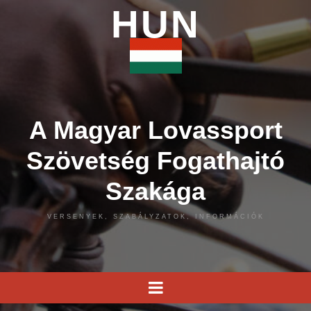
HUN
A Magyar Lovassport
Szövetség Fogathajtó
Szakága
VERSENYEK, SZABÁLYZATOK, INFORMÁCIÓK