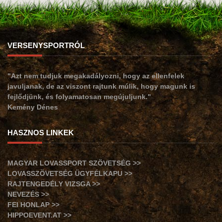
VERSENYSPORTRÓL
"Azt nem tudjuk megakadályozni, hogy az ellenfelek
javuljanak, de az viszont rajtunk múlik, hogy magunk is
fejlődjünk, és folyamatosan megújuljunk."
Kemény Dénes
HASZNOS LINKEK
MAGYAR LOVASSPORT SZÖVETSÉG >>
LOVASSZÖVETSÉG ÜGYFÉLKAPU >>
RAJTENGEDÉLY VIZSGA >>
NEVEZÉS >>
FEI HONLAP >>
HIPPOEVENT.AT >>