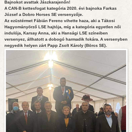
Bajnokot avattak Jászkarajenőn!
A CAN-B kettesfogat kategória 2020. évi bajnoka Farkas
József a Dobro Horses SE versenyzője.
Az ezüstérmet Fábián Ferenc vihette haza, aki a Tákosi
Hagyományörző LSE hajtója, míg a kategória egyetlen női
indulója, Karsay Anna, aki a Hansági LSE színeiben
versenyez, állhatott a dobogó harmadik fokára. A versenyben
negyedik helyen zárt Papp Zsolt Károly (Börcs SE).