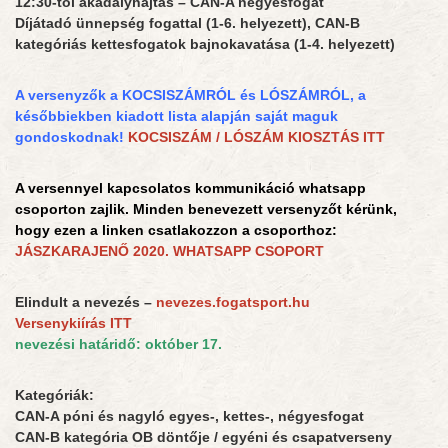
12:30-tól akadályhajtás – CAN-A négyesfogat
Díjátadó ünnepség fogattal (1-6. helyezett), CAN-B
kategóriás kettesfogatok bajnokavatása (1-4. helyezett)
A versenyzők a KOCSISZÁMRÓL és LÓSZÁMRÓL, a
későbbiekben kiadott lista alapján saját maguk
gondoskodnak!
KOCSISZÁM / LÓSZÁM KIOSZTÁS ITT
A versennyel kapcsolatos kommunikáció whatsapp
csoporton zajlik. Minden benevezett versenyzőt kérünk,
hogy ezen a linken csatlakozzon a csoporthoz:
JÁSZKARAJENŐ 2020. WHATSAPP CSOPORT
Elindult a nevezés –
nevezes.fogatsport.hu
Versenykiírás ITT
nevezési határidő: október 17.
Kategóriák:
CAN-A póni és nagyló egyes-, kettes-, négyesfogat
CAN-B kategória OB döntője / egyéni és csapatverseny