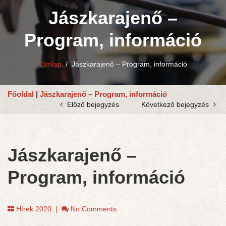
Jászkarajenő –
Program, információ
Címlap
/
Jászkarajenő – Program, információ
Főoldal
|
Jászkarajenő – Program, információ
Előző bejegyzés
Következő bejegyzés
Jászkarajenő –
Program, információ
Hírek 2020
|
No Comments