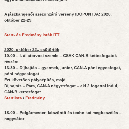
A jászkarajenői szezonzáró verseny IDŐPONTJA: 2020.
október 22-25.
Start- és Eredménylisták ITT
2020. október 22., csütörtök
10:00 – I. állatorvosi szemle – CSAK CAN-B kettesfogatok
részére
13:30 – Díjhajtás – gyermek, junior, CAN-A póni egyesfogat,
póni négyesfogat
Ezt követően pályaépítés, majd
Díjhajtás – Para, CAN-A négyesfogat – aki 2 fogattal indul,
CAN-B kettesfogat
Startlista
/
Eredmény
18:00 – Polgármesteri köszöntő és technikai megbeszélés –
nagysátor