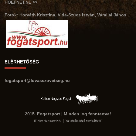
HOEFNET.NL >>
Fotók: Horváth Krisztina, Vida-Szűcs István, Váraljai János
ELÉRHETŐSÉG
fogatsport@lovasszovetseg.hu
2015. Fogatsport | Minden jog fenntartva!
|
IT-Nav Hungary Kft.
"Az elsők közé navigáljuk!"