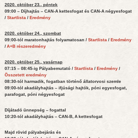
2020. október 23., péntek
09:00 – Díjhajtás – CAN-A kettesfogat és
CAN-A négyesfogat
/
Startlista
/
Eredmény
2020. október 24., szombat
09:00-tól maratonhajtás folyamatosan /
Startlista
/
Eredmény
/
A+B részeredmény
2020. október 25., vasárnap
07:15 – 08:45-ig Pályabemutató /
Startlista
/
Eredmény
/
Összetett eredmény
08:30-tól harmadik, fogatban történő állatorvosi szemle
09:00-tól akadályhajtás – ifjúsági hajtók, póni egyesfogat,
parafogat, póni négyesfogat
Díjátadó ünnepség – fogattal
10:20-tól akadályhajtás – CAN-B, A kettesfogat
Majd rövid pályabejárás és